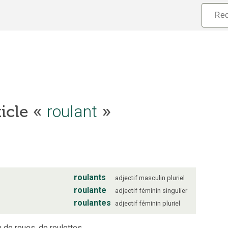
ticle «
roulant
»
roulants
adjectif
masculin
pluriel
roulante
adjectif
féminin
singulier
roulantes
adjectif
féminin
pluriel
 de roues, de roulettes.