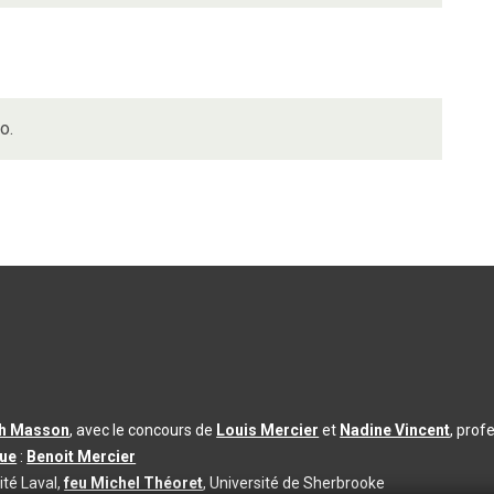
o.
th Masson
, avec le concours de
Louis Mercier
et
Nadine Vincent
, prof
que
:
Benoit Mercier
ité Laval,
feu Michel Théoret
, Université de Sherbrooke