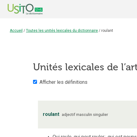
Accueil
/
Toutes les unités lexicales du dictionnaire
/
roulant
Unités lexicales de l’ar
Afficher les définitions
roulant
adjectif
masculin
singulier
Qui roule, qui peut rouler
;
qui est pourvu