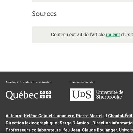
Sources
Contenu extrait de l’article
roulant
d’Usit
Auteurs
:
Hélène Cajolet-Laganière
,
Pierre Martel
et
Chantal‑Édi
Direction lexicographique
:
Serge D’Amico
-
Direction informati
Professeurs collaborateurs
:
feu Jean-Claude Boulanger
, Univers