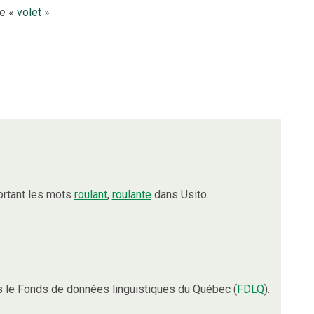
le «
volet
»
ortant les mots
roulant
,
roulante
dans Usito.
 le Fonds de données linguistiques du Québec (
FDLQ
).