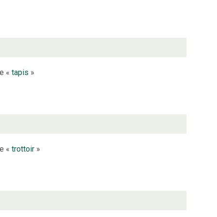
le «
tapis
»
le «
trottoir
»