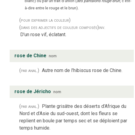
blanc) ou par un trait d’union (
des pantalons rouge-brun
, c’est-
à-dire entre le rouge et le brun).
(pour exprimer la couleur)
(dans des adjectifs de couleur composés)
inv.
D’un rose vif, éclatant.
rose de Chine
nom
(par anal.)
Autre nom de l’hibiscus rose de Chine.
rose de Jéricho
nom
(par anal.)
Plante grisâtre des déserts d’Afrique du
Nord et d’Asie du sud-ouest, dont les fleurs se
replient en boule par temps sec et se déploient par
temps humide.