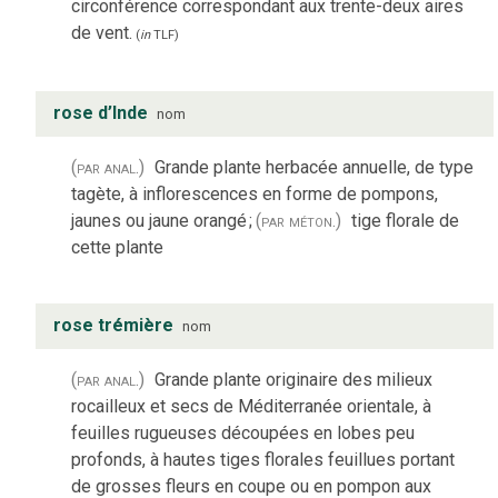
circonférence correspondant aux trente-deux aires
de vent.
(
in
TLF
)
rose d’Inde
nom
(par anal.)
Grande plante herbacée annuelle, de type
tagète, à inflorescences en forme de pompons,
jaunes ou jaune orangé
;
(par méton.)
tige florale de
cette plante
rose trémière
nom
(par anal.)
Grande plante originaire des milieux
rocailleux et secs de Méditerranée orientale, à
feuilles rugueuses découpées en lobes peu
profonds, à hautes tiges florales feuillues portant
de grosses fleurs en coupe ou en pompon aux