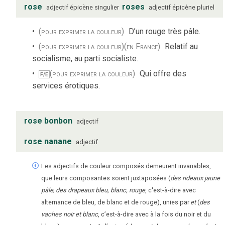
rose
roses
adjectif
épicène
singulier
adjectif
épicène
pluriel
(pour exprimer la couleur)
D’un rouge très pâle.
(pour exprimer la couleur)
(en France)
Relatif au
socialisme, au parti socialiste.
(pour exprimer la couleur)
Qui offre des
F/E
services érotiques.
rose bonbon
adjectif
rose nanane
adjectif
Les adjectifs de couleur composés demeurent invariables,
que leurs composantes soient juxtaposées (
des rideaux jaune
pâle
;
des drapeaux bleu, blanc, rouge
, c'est-à-dire avec
alternance de bleu, de blanc et de rouge), unies par
et
(
des
vaches noir et blanc
, c’est-à-dire avec à la fois du noir et du