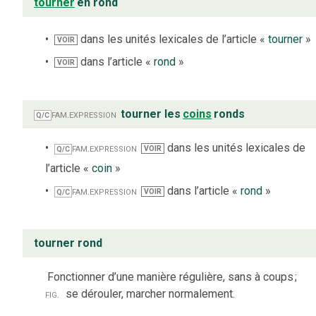
tourner
en rond
dans les unités lexicales de l’article «
tourner
»
VOIR
dans l’article «
rond
»
VOIR
fam.
expression
tourner les
coins
ronds
Q/C
fam.
expression
dans les unités lexicales de
VOIR
Q/C
l’article «
coin
»
fam.
expression
dans l’article «
rond
»
VOIR
Q/C
tourner rond
Fonctionner d’une manière régulière, sans à coups
;
fig.
se dérouler, marcher normalement.