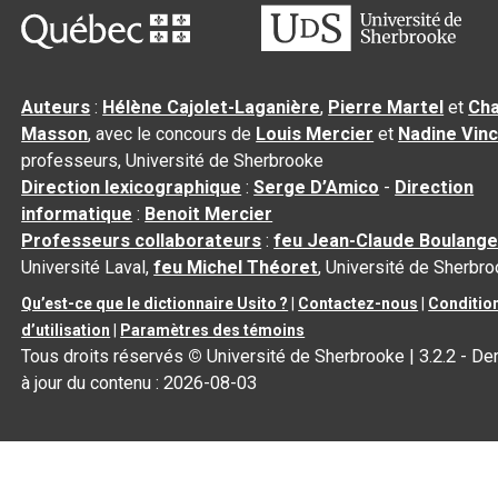
Auteurs
:
Hélène Cajolet-Laganière
,
Pierre Martel
et
Cha
Masson
, avec le concours de
Louis Mercier
et
Nadine Vin
professeurs, Université de Sherbrooke
Direction lexicographique
:
Serge D’Amico
-
Direction
informatique
:
Benoit Mercier
Professeurs collaborateurs
:
feu Jean-Claude Boulange
Université Laval,
feu Michel Théoret
, Université de Sherbr
Qu’est-ce que le dictionnaire Usito ?
|
Contactez-nous
|
Conditio
d’utilisation
|
Paramètres des témoins
Tous droits réservés
©
Université de Sherbrooke |
3.2.2
- De
à jour du contenu :
2026-08-03