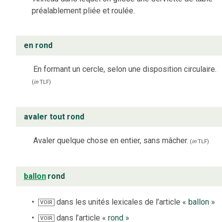
préalablement pliée et roulée.
en rond
En formant un cercle, selon une disposition circulaire.
(
in
TLF
)
avaler tout rond
Avaler quelque chose en entier, sans mâcher.
(
in
TLF
)
ballon
rond
dans les unités lexicales de l’article «
ballon
»
VOIR
dans l’article «
rond
»
VOIR