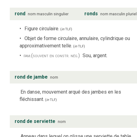
rond
ronds
nom
masculin
singulier
nom
masculin
pluriel
Figure circulaire.
(
in
TLF
)
Objet de forme circulaire, annulaire, cylindrique ou
approximativement telle.
(
in
TLF
)
fam.
(souvent en constr. nég.)
Sou, argent.
rond de jambe
nom
En danse, mouvement arqué des jambes en les
fléchissant.
(
in
TLF
)
rond de serviette
nom
Anneau dans lequel on glisse une serviette de table