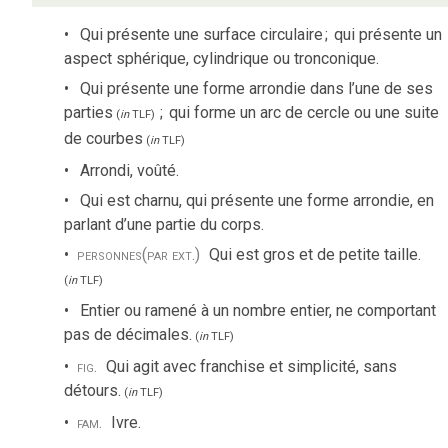
Qui présente une surface circulaire
;
qui présente un
aspect sphérique, cylindrique ou tronconique.
Qui présente une forme arrondie dans l’une de ses
parties
;
qui forme un arc de cercle ou une suite
(
in
TLF
)
de courbes
(
in
TLF
)
Arrondi, voûté.
Qui est charnu, qui présente une forme arrondie, en
parlant d’une partie du corps.
personnes
(par ext.)
Qui est gros et de petite taille.
(
in
TLF
)
Entier ou ramené à un nombre entier, ne comportant
pas de décimales.
(
in
TLF
)
fig.
Qui agit avec franchise et simplicité, sans
détours.
(
in
TLF
)
fam.
Ivre.