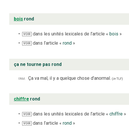
bois
rond
dans les unités lexicales de l’article «
bois
»
VOIR
dans l’article «
rond
»
VOIR
ça ne tourne pas rond
fam.
Ça va mal, il y a quelque chose d’anormal.
(
in
TLF
)
chiffre
rond
dans les unités lexicales de l’article «
chiffre
»
VOIR
dans l’article «
rond
»
VOIR