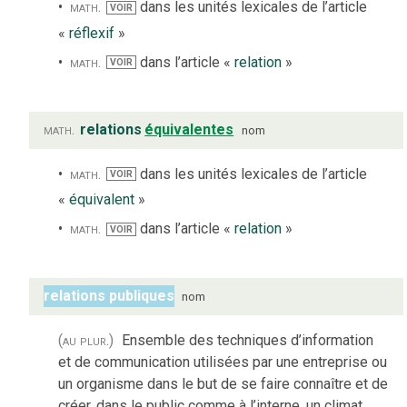
math.
dans les unités lexicales de l’article
VOIR
«
réflexif
»
math.
dans l’article «
relation
»
VOIR
math.
relations
équivalentes
nom
math.
dans les unités lexicales de l’article
VOIR
«
équivalent
»
math.
dans l’article «
relation
»
VOIR
relations publiques
nom
(au plur.)
Ensemble des techniques d’information
et de communication utilisées par une entreprise ou
un organisme dans le but de se faire connaître et de
créer, dans le public comme à l’interne, un climat