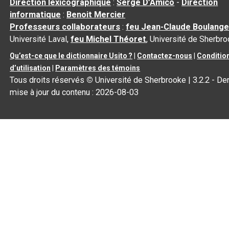
Direction lexicographique
:
Serge D’Amico
-
Direction
informatique
:
Benoit Mercier
Professeurs collaborateurs
:
feu Jean-Claude Boulange
Université Laval,
feu Michel Théoret
, Université de Sherbr
Qu’est-ce que le dictionnaire Usito ?
|
Contactez-nous
|
Conditio
d’utilisation
|
Paramètres des témoins
Tous droits réservés
©
Université de Sherbrooke |
3.2.2
- Der
mise à jour du contenu :
2026-08-03