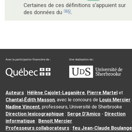
Certaines de ces définitions s’appuient sur
des données du
.
Auteurs
:
Hélène Cajolet-Laganière
,
Pierre Martel
et
Chantal‑Édith Masson
, avec le concours de
Louis Mercier
Nadine Vincent
, professeurs, Université de Sherbrooke
Direction lexicographique
:
Serge D’Amico
-
Direction
informatique
:
Benoit Mercier
Professeurs collaborateurs
:
feu Jean-Claude Boulange