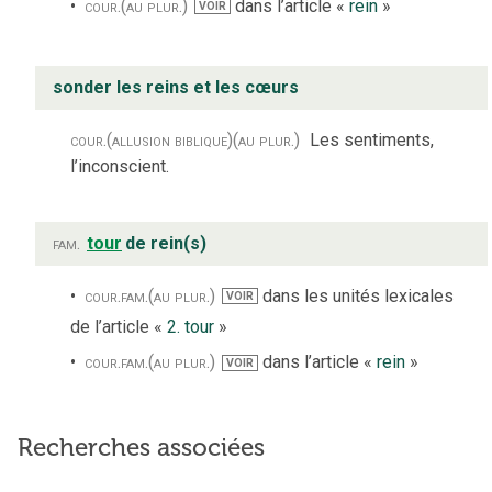
cour.
(au plur.)
dans l’article «
rein
»
VOIR
sonder les reins et les cœurs
cour.
(allusion biblique)
(au plur.)
Les sentiments,
l’inconscient.
fam.
tour
de rein(s)
cour.
fam.
(au plur.)
dans les unités lexicales
VOIR
de l’article «
2. tour
»
cour.
fam.
(au plur.)
dans l’article «
rein
»
VOIR
Recherches associées