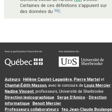
Certaines de ces définitions s’appuient sur
des données du
.
Auteurs
:
Hélène Cajolet-Laganière
,
Pierre Martel
et
Chantal‑Édith Masson
, avec le concours de
Louis Mercier
Nadine Vincent
, professeurs, Université de Sherbrooke
Direction lexicographique
:
Serge D’Amico
-
Direction
informatique
:
Benoit Mercier
Professeurs collaborateurs
:
feu Jean-Claude Boulange