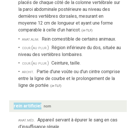
placés de chaque côté de la colonne vertébrale sur
la paroi abdominale postérieure au niveau des
dernières vertèbres dorsales, mesurant en
moyenne 12 cm de longueur et ayant une forme
comparable à celle d’un haricot.
(
in
TLF
)
anat.
alim.
Rein comestible de certains animaux.
cour.
(au plur.)
Région inférieure du dos, située au
niveau des vertèbres lombaires.
cour.
(au plur.)
Ceinture, taille.
archit.
Partie d’une voûte ou d’un cintre comprise
entre la ligne de courbe et le prolongement de la
ligne de portée.
(
in
TLF
)
rein artificiel
nom
anat.
méd.
Appareil servant à épurer le sang en cas
d’insuffisance rénale.