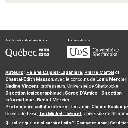
Auteurs
:
Hélène Cajolet-Laganière
,
Pierre Martel
et
Chantal‑Édith Masson
, avec le concours de
Louis Mercier
Nadine Vincent
, professeurs, Université de Sherbrooke
Direction lexicographique
:
Serge D’Amico
-
Direction
informatique
:
Benoit Mercier
Professeurs collaborateurs
:
feu Jean-Claude Boulange
Université Laval,
feu Michel Théoret
, Université de Sherbr
Qu’est-ce que le dictionnaire Usito ?
|
Contactez-nous
|
Conditio