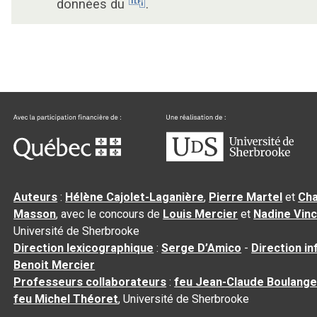
données du
.
Auteurs
:
Hélène Cajolet-Laganière
,
Pierre Martel
et
Cha
Masson
, avec le concours de
Louis Mercier
et
Nadine Vin
Université de Sherbrooke
Direction lexicographique
:
Serge D’Amico
-
Direction i
Benoit Mercier
Professeurs collaborateurs
:
feu Jean-Claude Boulange
feu Michel Théoret
, Université de Sherbrooke