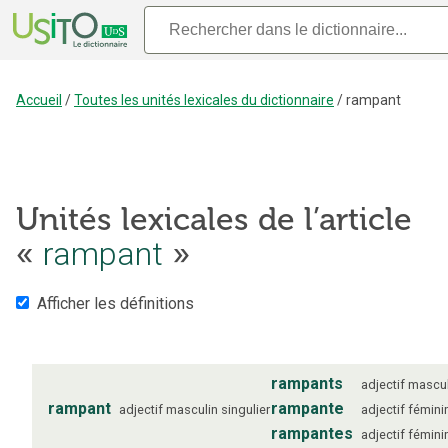
Accueil
/
Toutes les unités lexicales du dictionnaire
/
rampant
Unités lexicales de l’article
«
rampant
»
Afficher les définitions
rampants
adjectif
mascul
rampant
rampante
adjectif
masculin
singulier
adjectif
fémini
rampantes
adjectif
fémini