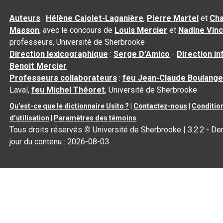
Auteurs
:
Hélène Cajolet-Laganière
,
Pierre Martel
et
Cha
Masson
, avec le concours de
Louis Mercier
et
Nadine Vin
professeurs, Université de Sherbrooke
Direction lexicographique
:
Serge D’Amico
-
Direction i
Benoit Mercier
Professeurs collaborateurs
:
feu Jean-Claude Boulange
Laval,
feu Michel Théoret
, Université de Sherbrooke
Qu’est-ce que le dictionnaire Usito ?
|
Contactez-nous
|
Conditio
d’utilisation
|
Paramètres des témoins
Tous droits réservés
©
Université de Sherbrooke |
3.2.2
- Der
jour du contenu :
2026-08-03