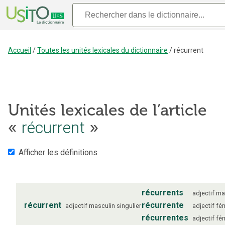
Accueil
/
Toutes les unités lexicales du dictionnaire
/
récurrent
Unités lexicales de l’article
«
récurrent
»
Afficher les définitions
récurrents
adjectif
ma
récurrent
récurrente
adjectif
masculin
singulier
adjectif
fé
récurrentes
adjectif
fé