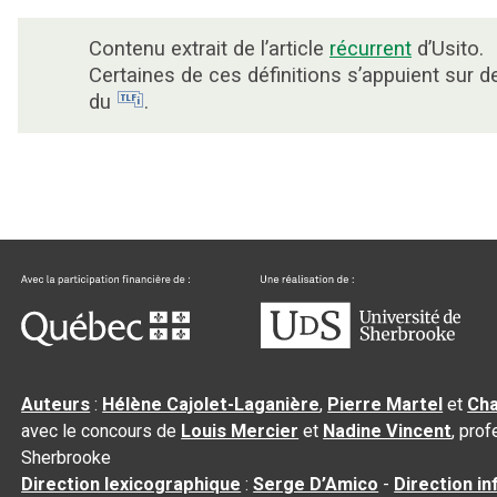
Contenu extrait de l’article
récurrent
d’Usito.
Certaines de ces définitions s’appuient sur 
du
.
Auteurs
:
Hélène Cajolet-Laganière
,
Pierre Martel
et
Cha
avec le concours de
Louis Mercier
et
Nadine Vincent
, pro
Sherbrooke
Direction lexicographique
:
Serge D’Amico
-
Direction i