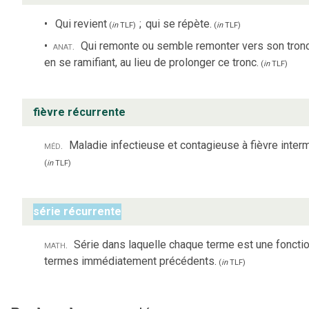
Qui revient
;
qui se répète.
(
in
TLF
)
(
in
TLF
)
anat.
Qui remonte ou semble remonter vers son tronc
en se ramifiant, au lieu de prolonger ce tronc.
(
in
TLF
)
fièvre récurrente
méd.
Maladie infectieuse et contagieuse à fièvre interm
(
in
TLF
)
série récurrente
math.
Série dans laquelle chaque terme est une foncti
termes immédiatement précédents.
(
in
TLF
)