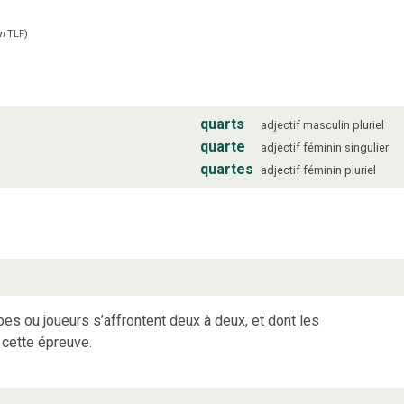
in
TLF
)
quarts
adjectif
masculin
pluriel
quarte
adjectif
féminin
singulier
quartes
adjectif
féminin
pluriel
pes ou joueurs s’affrontent deux à deux, et dont les
cette épreuve.