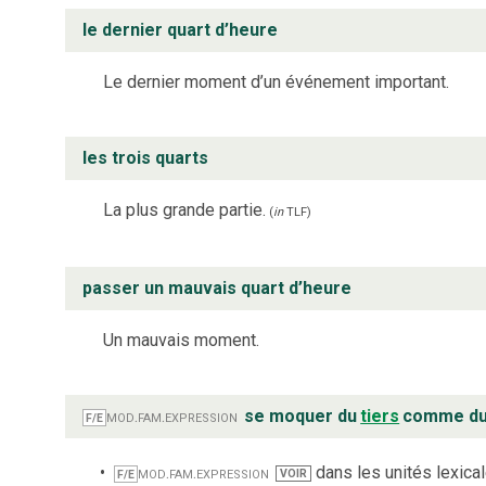
le dernier quart d’heure
Le dernier moment d’un événement important.
les trois quarts
La plus grande partie.
(
in
TLF
)
passer un mauvais quart d’heure
Un mauvais moment.
mod.
fam.
expression
se moquer du
tiers
comme du
F/E
mod.
fam.
expression
dans les unités lexical
VOIR
F/E