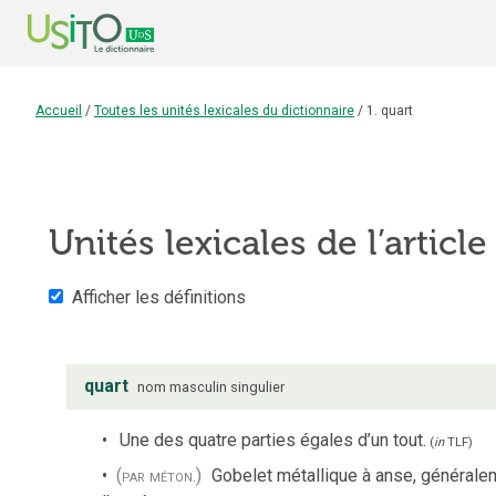
Accueil
/
Toutes les unités lexicales du dictionnaire
/
1. quart
Unités lexicales de l’articl
Afficher les définitions
quart
nom
masculin
singulier
Une des quatre parties égales d’un tout.
(
in
TLF
)
(par méton.)
Gobelet métallique à anse, généraleme