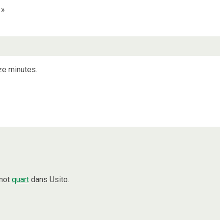
»
ze minutes.
 mot
quart
dans Usito.