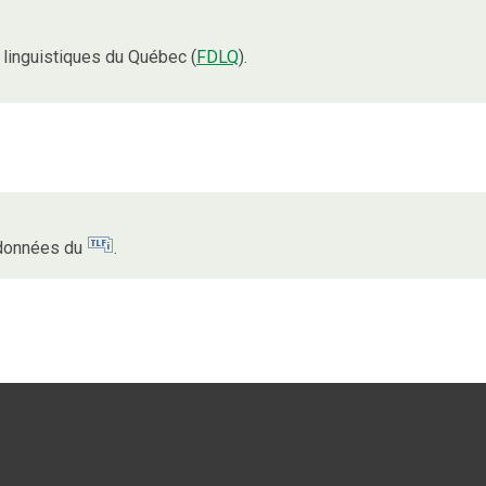
linguistiques du Québec (
FDLQ
).
s données du
.