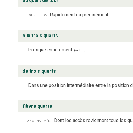
au quart de tour
expression
Rapidement ou précisément.
aux trois quarts
Presque entièrement.
(
in
TLF
)
de trois quarts
Dans une position intermédiaire entre la position de
fièvre quarte
anciennt
méd.
Dont les accès reviennent tous les qua