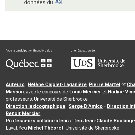
données du
.
Auteurs
:
Hélène Cajolet-Laganière
,
Pierre Martel
et
Cha
Masson
, avec le concours de
Louis Mercier
et
Nadine Vin
professeurs, Université de Sherbrooke
Direction lexicographique
:
Serge D’Amico
-
Direction i
Benoit Mercier
Professeurs collaborateurs
:
feu Jean-Claude Boulange
Laval,
feu Michel Théoret
, Université de Sherbrooke