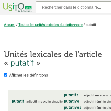
Accueil
/
Toutes les unités lexicales du dictionnaire
/
putatif
Unités lexicales de l’article
«
putatif
»
Afficher les définitions
putatifs
adjectif
masculin
p
putatif
putative
adjectif
masculin
singulier
adjectif
féminin
sin
putatives
adjectif
féminin
plu