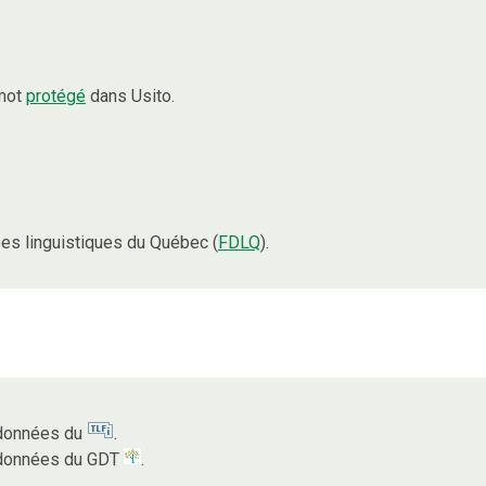
 mot
protégé
dans Usito.
es linguistiques du Québec (
FDLQ
).
s données du
.
s données du GDT
.