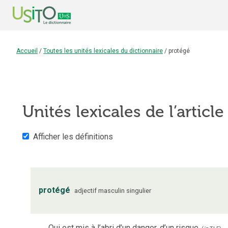
Accueil
/
Toutes les unités lexicales du dictionnaire
/
protégé
Unités lexicales de l’articl
Afficher les définitions
protégé
adjectif
masculin
singulier
Qui est mis à l’abri d’un danger, d’un risque.