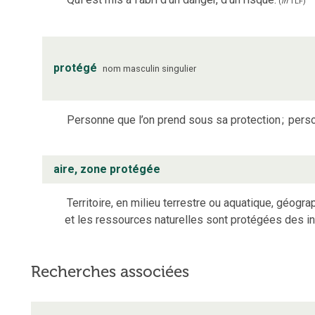
(
in
TLF
)
protégé
nom
masculin
singulier
Personne que l’on prend sous sa protection
;
perso
aire, zone protégée
Territoire, en milieu terrestre ou aquatique, géogra
et les ressources naturelles sont protégées des i
Recherches associées