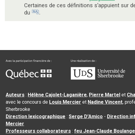
Certaines de ces définitions s’appuient sur 
du
.
Auteurs
:
Hélène Cajolet-Laganière
,
Pierre Martel
et
Cha
avec le concours de
Louis Mercier
et
Nadine Vincent
, pro
Sherbrooke
Direction lexicographique
:
Serge D’Amico
-
Direction i
Mercier
Professeurs collaborateurs
:
feu Jean-Claude Boulange