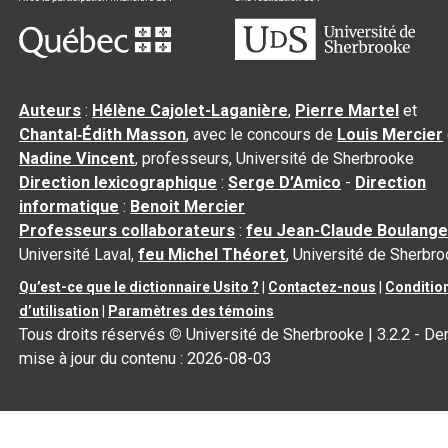
Auteurs
:
Hélène Cajolet-Laganière
,
Pierre Martel
et
Chantal‑Édith Masson
, avec le concours de
Louis Mercier
Nadine Vincent
, professeurs, Université de Sherbrooke
Direction lexicographique
:
Serge D’Amico
-
Direction
informatique
:
Benoit Mercier
Professeurs collaborateurs
:
feu Jean-Claude Boulange
Université Laval,
feu Michel Théoret
, Université de Sherbr
Qu’est-ce que le dictionnaire Usito ?
|
Contactez-nous
|
Conditio
d’utilisation
|
Paramètres des témoins
Tous droits réservés
©
Université de Sherbrooke |
3.2.2
- Der
mise à jour du contenu :
2026-08-03