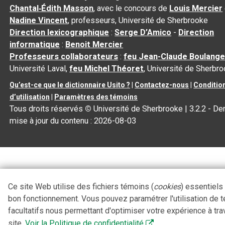
Chantal‑Édith Masson
, avec le concours de
Louis Mercier
Nadine Vincent
, professeurs, Université de Sherbrooke
Direction lexicographique
:
Serge D’Amico
-
Direction
informatique
:
Benoit Mercier
Professeurs collaborateurs
:
feu Jean-Claude Boulange
Université Laval,
feu Michel Théoret
, Université de Sherbr
Qu’est-ce que le dictionnaire Usito ?
|
Contactez-nous
|
Conditio
d’utilisation
|
Paramètres des témoins
Tous droits réservés
©
Université de Sherbrooke |
3.2.2
- Der
mise à jour du contenu :
2026-08-03
Ce site Web utilise des fichiers témoins (
cookies
) essentiels
bon fonctionnement. Vous pouvez paramétrer l'utilisation de 
facultatifs nous permettant d'optimiser votre expérience à tra
site.
Voir la Politique de confidentialité