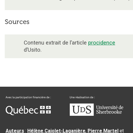
Sources
Contenu extrait de l’article
procidence
d’Usito.
Auteurs
:
Hélène Cajolet-Laganière
,
Pierre Martel
et