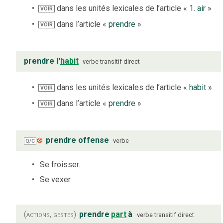
dans les unités lexicales de l’article «
1. air
»
VOIR
dans l’article «
prendre
»
VOIR
prendre l'
habit
verbe
transitif direct
dans les unités lexicales de l’article «
habit
»
VOIR
dans l’article «
prendre
»
VOIR
⊗
prendre offense
verbe
Q/C
Se froisser.
Se vexer.
(actions, gestes)
prendre
part
à
verbe
transitif direct