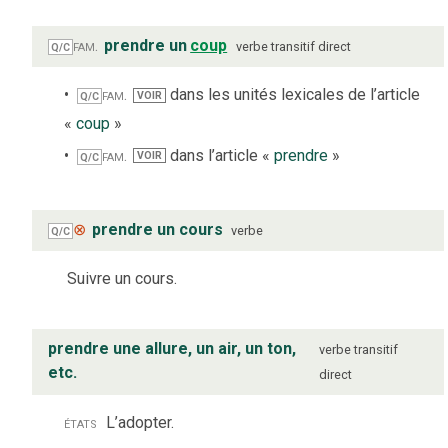
fam.
prendre un
coup
verbe
transitif direct
Q/C
fam.
dans les unités lexicales de l’article
VOIR
Q/C
«
coup
»
fam.
dans l’article «
prendre
»
VOIR
Q/C
⊗
prendre un cours
verbe
Q/C
Suivre un cours.
prendre une allure, un air, un ton,
verbe
transitif
etc.
direct
états
L’adopter.