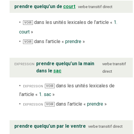
prendre quelqu’un de
court
verbe
transitif direct
dans les unités lexicales de l’article «
1.
VOIR
court
»
dans l’article «
prendre
»
VOIR
expression
prendre quelqu’un la main
verbe
transitif
dans le
sac
direct
expression
dans les unités lexicales de
VOIR
l’article «
1. sac
»
expression
dans l’article «
prendre
»
VOIR
prendre quelqu’un par le ventre
verbe
transitif direct