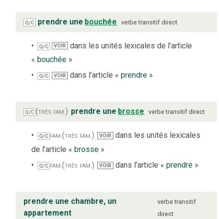
prendre une
bouchée
verbe
transitif direct
Q/C
dans les unités lexicales de l’article
VOIR
Q/C
«
bouchée
»
dans l’article «
prendre
»
VOIR
Q/C
(très fam.)
prendre une
brosse
verbe
transitif direct
Q/C
fam.
(très fam.)
dans les unités lexicales
VOIR
Q/C
de l’article «
brosse
»
fam.
(très fam.)
dans l’article «
prendre
»
VOIR
Q/C
prendre une chambre, un
verbe
transitif
appartement
direct