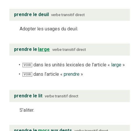
prendre le deuil
verbe
transitif direct
Adopter les usages du deuil.
prendre le
large
verbe
transitif direct
dans les unités lexicales de l’article «
large
»
VOIR
dans l’article «
prendre
»
VOIR
prendre le lit
verbe
transitif direct
S’aliter.
prendre le
mors
aux dents
verbe
transitif direct