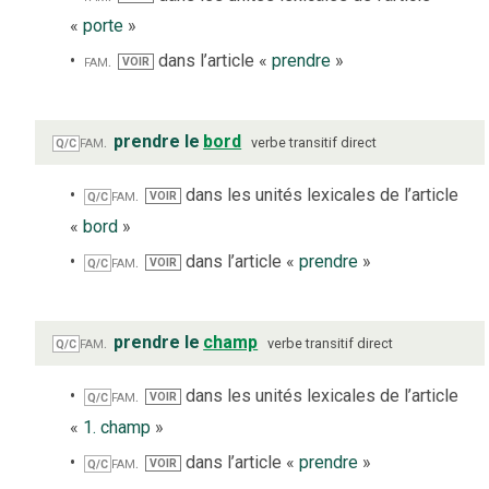
«
porte
»
fam.
dans l’article «
prendre
»
VOIR
fam.
prendre le
bord
verbe
transitif direct
Q/C
fam.
dans les unités lexicales de l’article
VOIR
Q/C
«
bord
»
fam.
dans l’article «
prendre
»
VOIR
Q/C
fam.
prendre le
champ
verbe
transitif direct
Q/C
fam.
dans les unités lexicales de l’article
VOIR
Q/C
«
1. champ
»
fam.
dans l’article «
prendre
»
VOIR
Q/C