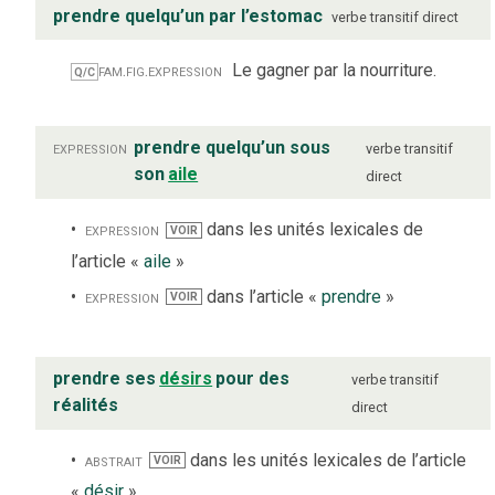
prendre quelqu’un par l’estomac
verbe
transitif direct
fam.
fig.
expression
Le gagner par la nourriture.
Q/C
expression
prendre quelqu’un sous
verbe
transitif
son
aile
direct
expression
dans les unités lexicales de
VOIR
l’article «
aile
»
expression
dans l’article «
prendre
»
VOIR
prendre ses
désirs
pour des
verbe
transitif
réalités
direct
abstrait
dans les unités lexicales de l’article
VOIR
«
désir
»