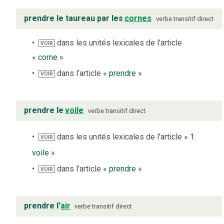
prendre le taureau par les
cornes
verbe
transitif direct
dans les unités lexicales de l’article
VOIR
«
corne
»
dans l’article «
prendre
»
VOIR
prendre le
voile
verbe
transitif direct
dans les unités lexicales de l’article «
1.
VOIR
voile
»
dans l’article «
prendre
»
VOIR
prendre l'
air
verbe
transitif direct