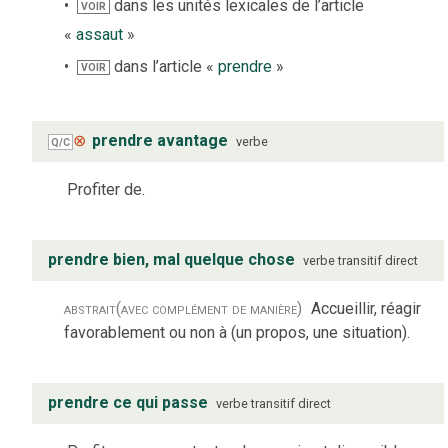
dans les unités lexicales de l’article
VOIR
«
assaut
»
dans l’article «
prendre
»
VOIR
⊗
prendre avantage
verbe
Q/C
Profiter de.
prendre bien, mal quelque chose
verbe
transitif direct
abstrait
(avec complément de manière)
Accueillir, réagir
favorablement ou non à (un propos, une situation).
prendre ce qui passe
verbe
transitif direct