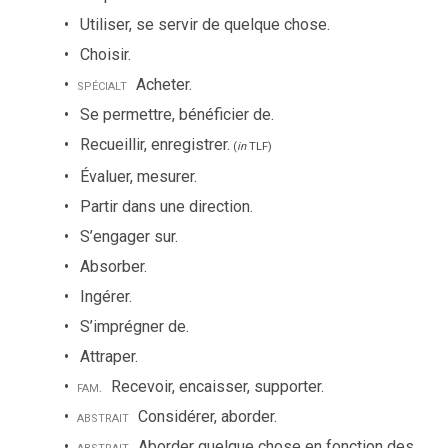
Utiliser, se servir de quelque chose.
Choisir.
spécialt
Acheter.
Se permettre, bénéficier de.
Recueillir, enregistrer.
(
in
TLF
)
Évaluer, mesurer.
Partir dans une direction.
S’engager sur.
Absorber.
Ingérer.
S’imprégner de.
Attraper.
fam.
Recevoir, encaisser, supporter.
abstrait
Considérer, aborder.
abstrait
Aborder quelque chose en fonction des