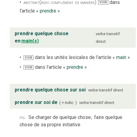
abstrait
(avec complément de manière)
dans
VOIR
l’article «
prendre
»
prendre quelque chose
verbe
transitif
en
main(s)
direct
dans les unités lexicales de l’article «
main
»
VOIR
dans l’article «
prendre
»
VOIR
prendre quelque chose sur soi
verbe
transitif direct
prendre sur soi de
+ indic.
verbe
transitif direct
fig.
Se charger de quelque chose
;
faire quelque
chose de sa propre initiative