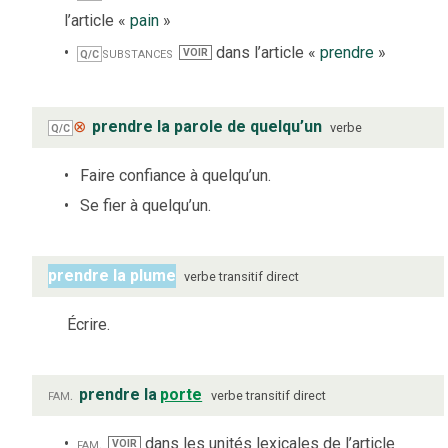
l’article «
pain
»
substances
dans l’article «
prendre
»
VOIR
Q/C
⊗
prendre la parole de quelqu’un
verbe
Q/C
Faire confiance à quelqu’un.
Se fier à quelqu’un.
prendre la plume
verbe
transitif direct
Écrire.
fam.
prendre la
porte
verbe
transitif direct
fam.
dans les unités lexicales de l’article
VOIR