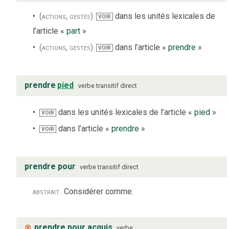
(actions, gestes)
dans les unités lexicales de
VOIR
l’article «
part
»
(actions, gestes)
dans l’article «
prendre
»
VOIR
prendre
pied
verbe
transitif direct
dans les unités lexicales de l’article «
pied
»
VOIR
dans l’article «
prendre
»
VOIR
prendre pour
verbe
transitif direct
abstrait
Considérer comme.
⊗
prendre pour acquis
verbe