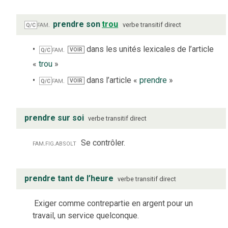
fam.
prendre son
trou
verbe
transitif direct
Q/C
fam.
dans les unités lexicales de l’article
VOIR
Q/C
«
trou
»
fam.
dans l’article «
prendre
»
VOIR
Q/C
prendre sur soi
verbe
transitif direct
fam.
fig.
absolt
Se contrôler.
prendre tant de l’heure
verbe
transitif direct
Exiger comme contrepartie en argent pour un
travail, un service quelconque.