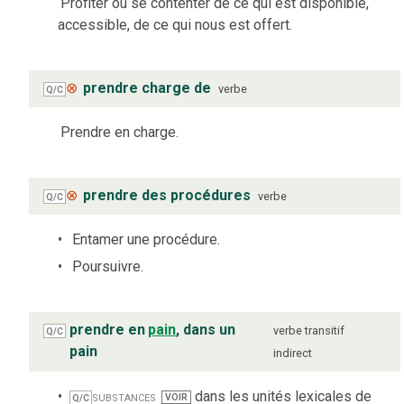
Profiter ou se contenter de ce qui est disponible,
accessible, de ce qui nous est offert.
⊗
prendre charge de
verbe
Q/C
Prendre en charge.
⊗
prendre des procédures
verbe
Q/C
Entamer une procédure.
Poursuivre.
prendre en
pain
, dans un
verbe
transitif
Q/C
pain
indirect
substances
dans les unités lexicales de
VOIR
Q/C