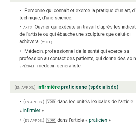
Personne qui connaît et exerce la pratique d’un art, d
technique, d’une science.
arts
Ouvrier qui exécute un travail d’après les indica
de l’artiste ou qui ébauche une sculpture que celui-ci
achèvera.
(
in
TLF
)
Médecin, professionnel de la santé qui exerce sa
profession au contact des patients, qui donne des soi
spécialt
médecin généraliste.
(en appos.)
infirmière
praticienne (spécialisée)
(en appos.)
dans les unités lexicales de l’article
VOIR
«
infirmier
»
(en appos.)
dans l’article «
praticien
»
VOIR