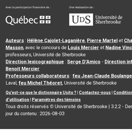
Auteurs
:
Hélène Cajolet-Laganière
,
Pierre Martel
et
Cha
Masson
, avec le concours de
Louis Mercier
et
Nadine Vin
professeurs, Université de Sherbrooke
Direction lexicographique
:
Serge D’Amico
-
Direction i
Benoit Mercier
Professeurs collaborateurs
:
feu Jean-Claude Boulange
Laval,
feu Michel Théoret
, Université de Sherbrooke
Qu’est-ce que le dictionnaire Usito ?
|
Contactez-nous
|
Conditio
d’utilisation
|
Paramètres des témoins
Tous droits réservés
©
Université de Sherbrooke |
3.2.2
- Der
jour du contenu :
2026-08-03