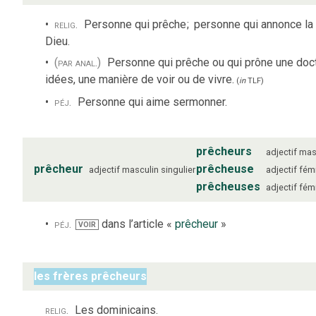
relig.
Personne qui prêche
;
personne qui annonce la
Dieu.
(par anal.)
Personne qui prêche ou qui prône une doct
idées, une manière de voir ou de vivre.
(
in
TLF
)
péj.
Personne qui aime sermonner.
prêcheurs
adjectif
mas
prêcheur
prêcheuse
adjectif
masculin
singulier
adjectif
fém
prêcheuses
adjectif
fém
péj.
dans l’article «
prêcheur
»
VOIR
les frères prêcheurs
relig.
Les dominicains.