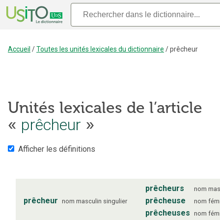
Accueil
/
Toutes les unités lexicales du dictionnaire
/
prêcheur
Unités lexicales de l’article
prêcheur
«
»
Afficher les définitions
prêcheurs
nom
mas
prêcheur
prêcheuse
nom
masculin
singulier
nom
fém
prêcheuses
nom
fém