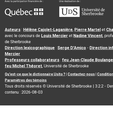
Auteurs
:
Hélène Cajolet-Laganière
,
Pierre Martel
et
Cha
avec le concours de
Louis Mercier
et
Nadine Vincent
, pro
de Sherbrooke
Direction lexicographique
:
Serge D’Amico
-
Direction i
Mercier
Professeurs collaborateurs
:
feu Jean-Claude Boulange
feu Michel Théoret
, Université de Sherbrooke
Qu’est-ce que le dictionnaire Usito ?
|
Contactez-nous
|
Condition
Paramètres des témoins
Tous droits réservés
©
Université de Sherbrooke |
3.2.2
- Der
contenu :
2026-08-03