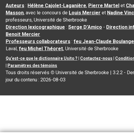
Auteurs
:
Hélène Cajolet-Laganière
,
Pierre Martel
et
Cha
Masson
, avec le concours de
Louis Mercier
et
Nadine Vin
professeurs, Université de Sherbrooke
Direction lexicographique
:
Serge D’Amico
-
Direction i
Benoit Mercier
Professeurs collaborateurs
:
feu Jean-Claude Boulange
Laval,
feu Michel Théoret
, Université de Sherbrooke
Qu’est-ce que le dictionnaire Usito ?
|
Contactez-nous
|
Condition
|
Paramètres des témoins
Tous droits réservés
©
Université de Sherbrooke |
3.2.2
- Der
jour du contenu :
2026-08-03