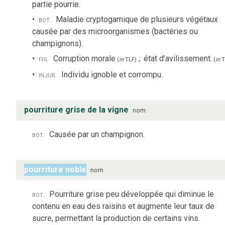
partie pourrie.
bot.
Maladie cryptogamique de plusieurs végétaux
causée par des microorganismes (bactéries ou
champignons).
fig.
Corruption morale
;
état d’avilissement.
(
in
TLF
)
(
in
T
injur.
Individu ignoble et corrompu.
pourriture grise de la vigne
nom
bot.
Causée par un champignon.
pourriture noble
nom
bot.
Pourriture grise peu développée qui diminue le
contenu en eau des raisins et augmente leur taux de
sucre, permettant la production de certains vins.