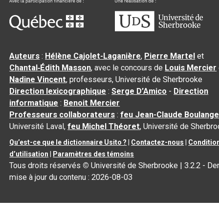
Auteurs
:
Hélène Cajolet-Laganière
,
Pierre Martel
et
Chantal‑Édith Masson
, avec le concours de
Louis Mercier
Nadine Vincent
, professeurs, Université de Sherbrooke
Direction lexicographique
:
Serge D’Amico
-
Direction
informatique
:
Benoit Mercier
Professeurs collaborateurs
:
feu Jean-Claude Boulange
Université Laval,
feu Michel Théoret
, Université de Sherbr
Qu’est-ce que le dictionnaire Usito ?
|
Contactez-nous
|
Conditio
d’utilisation
|
Paramètres des témoins
Tous droits réservés
©
Université de Sherbrooke |
3.2.2
- Der
mise à jour du contenu :
2026-08-03