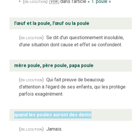
(en locution)
dans l’article «
1. poule
»
VOIR
l’œuf et la poule, l’œuf ou la poule
(en locution)
Se dit d’un questionnement insoluble,
d’une situation dont cause et effet se confondent.
mère poule, père poule, papa poule
(en locution)
Qui fait preuve de beaucoup
d’attention à l’égard de ses enfants, qui les protège
parfois exagérément.
quand les poules auront des dents
(en locution)
Jamais.