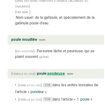
(dans des noms composés d'oiseaux gallinacés ou
similaires)
(par anal.)
Nom usuel
de la gallinule, et spécialement de la
gallinule poule d’eau.
poule mouillée
nom
(en locution)
Personne lâche et peureuse, qui se
plaint souvent.
(
in
TLF
)
(femelle du coq)
poule
pondeuse
nom
(femelle du coq)
dans les unités lexicales de
VOIR
l’article «
pondeur
»
(femelle du coq)
dans l’article «
1. poule
»
VOIR