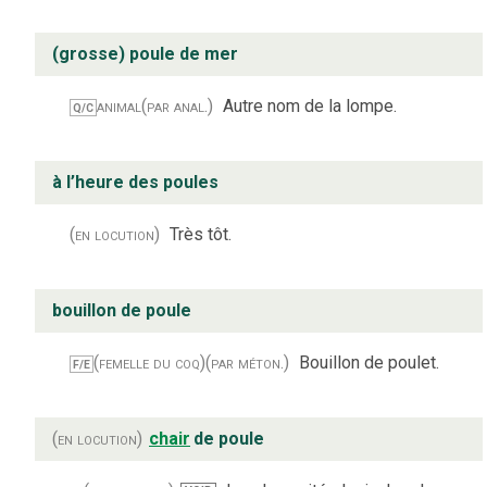
(grosse) poule de mer
animal
(par anal.)
Autre nom de la lompe.
Q/C
à l’heure des poules
(en locution)
Très tôt.
bouillon de poule
(femelle du coq)
(par méton.)
Bouillon de poulet.
F/E
(en locution)
chair
de poule