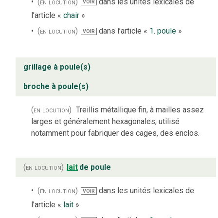
(en locution)
dans les unités lexicales de
VOIR
l’article «
chair
»
(en locution)
dans l’article «
1. poule
»
VOIR
grillage à poule(s)
broche à poule(s)
(en locution)
Treillis métallique fin, à mailles assez
larges et généralement hexagonales, utilisé
notamment pour fabriquer des cages, des enclos.
(en locution)
lait
de poule
(en locution)
dans les unités lexicales de
VOIR
l’article «
lait
»