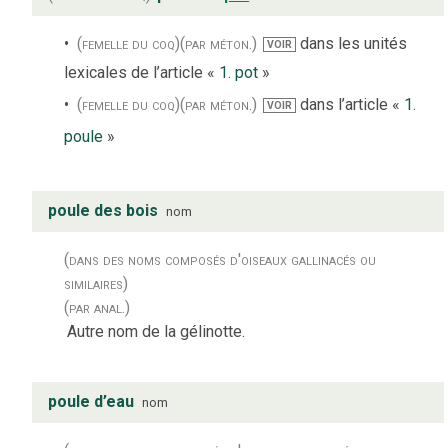
(femelle du coq)
(par méton.)
dans les unités
VOIR
lexicales de l’article «
1. pot
»
(femelle du coq)
(par méton.)
dans l’article «
1.
VOIR
poule
»
poule des bois
nom
(dans des noms composés d'oiseaux gallinacés ou
similaires)
(par anal.)
Autre nom de la gélinotte.
poule d’eau
nom