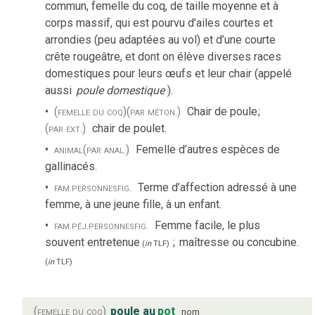
commun, femelle du coq, de taille moyenne et à
corps massif, qui est pourvu d’ailes courtes et
arrondies (peu adaptées au vol) et d’une courte
crête rougeâtre, et dont on élève diverses races
domestiques pour leurs œufs et leur chair (appelé
aussi
poule domestique
).
(femelle du coq)
(par méton.)
Chair de poule
;
(par ext.)
chair de poulet.
animal
(par anal.)
Femelle d’autres espèces de
gallinacés.
fam.
personnes
fig.
Terme d’affection adressé à une
femme, à une jeune fille, à un enfant.
fam.
péj.
personnes
fig.
Femme facile, le plus
souvent entretenue
;
maîtresse ou concubine.
(
in
TLF
)
(
in
TLF
)
(femelle du coq)
poule au
pot
nom