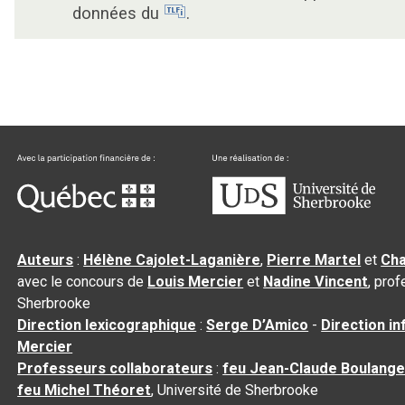
données du
.
Auteurs
:
Hélène Cajolet-Laganière
,
Pierre Martel
et
Cha
avec le concours de
Louis Mercier
et
Nadine Vincent
, pro
Sherbrooke
Direction lexicographique
:
Serge D’Amico
-
Direction i
Mercier
Professeurs collaborateurs
:
feu Jean-Claude Boulange
feu Michel Théoret
, Université de Sherbrooke