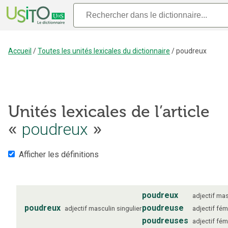
Accueil
/
Toutes les unités lexicales du dictionnaire
/
poudreux
Unités lexicales de l’article
poudreux
«
»
Afficher les définitions
poudreux
adjectif
mas
poudreux
poudreuse
adjectif
masculin
singulier
adjectif
fém
poudreuses
adjectif
fém