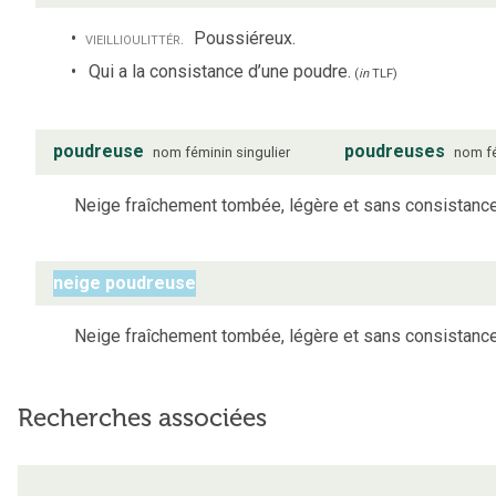
vieilli
ou
littér.
Poussiéreux.
Qui a la consistance d’une poudre.
(
in
TLF
)
poudreuse
poudreuses
nom
féminin
singulier
nom
f
Neige fraîchement tombée, légère et sans consistance
neige poudreuse
Neige fraîchement tombée, légère et sans consistance
Recherches associées