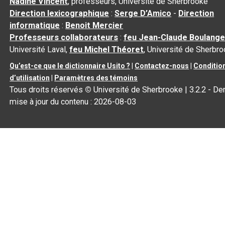
Nadine Vincent
, professeurs, Université de Sherbrooke
Direction lexicographique
:
Serge D’Amico
-
Direction
informatique
:
Benoit Mercier
Professeurs collaborateurs
:
feu Jean-Claude Boulange
Université Laval,
feu Michel Théoret
, Université de Sherbr
Qu’est-ce que le dictionnaire Usito ?
|
Contactez-nous
|
Conditio
d’utilisation
|
Paramètres des témoins
Tous droits réservés
©
Université de Sherbrooke |
3.2.2
- Der
mise à jour du contenu :
2026-08-03