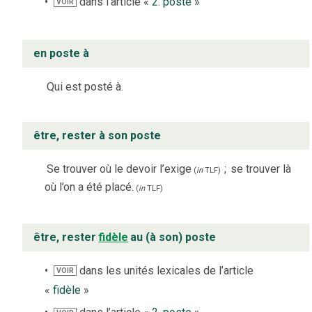
dans l’article «
2. poste
»
VOIR
en poste à
Qui est posté à.
être, rester à son poste
Se trouver où le devoir l’exige
;
se trouver là
(
in
TLF
)
où l’on a été placé.
(
in
TLF
)
être, rester
fidèle
au (à son) poste
dans les unités lexicales de l’article
VOIR
«
fidèle
»