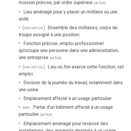
mission précise, par ordre supérieur.
(
in
TLF
)
Lieu aménagé pour y placer un militaire ou une
unité.
(par méton.)
Ensemble des militaires, corps de
troupe assigné à une position.
Fonction précise, emploi professionnel
qu’occupe une personne dans une administration,
une entreprise.
(
in
TLF
)
(par méton.)
Lieu où l’on exerce cette fonction, cet
emploi.
Division de la journée du travail, notamment dans
une usine.
Emplacement affecté à un usage particulier.
mar.
Partie d’un bâtiment affecté à un usage
particulier.
(
in
TLF
)
Emplacement aménagé pour recevoir des
installations, des appareils destinés à un usage