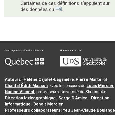
Certaines de ces définitions s’appuient sur
des données du
.
Auteurs
:
Hélène Cajolet-Laganière
,
Pierre Martel
et
Chantal‑Édith Masson
, avec le concours de
Louis Mercier
Nadine Vincent
, professeurs, Université de Sherbrooke
Direction lexicographique
:
Serge D’Amico
-
Direction
informatique
:
Benoit Mercier
Professeurs collaborateurs
:
feu Jean-Claude Boulange