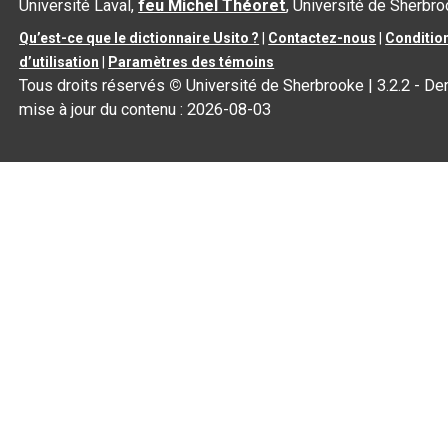
Université Laval,
feu Michel Théoret
, Université de Sherbr
Qu’est-ce que le dictionnaire Usito ?
|
Contactez-nous
|
Conditio
d’utilisation
|
Paramètres des témoins
Tous droits réservés
©
Université de Sherbrooke |
3.2.2
- Der
mise à jour du contenu :
2026-08-03