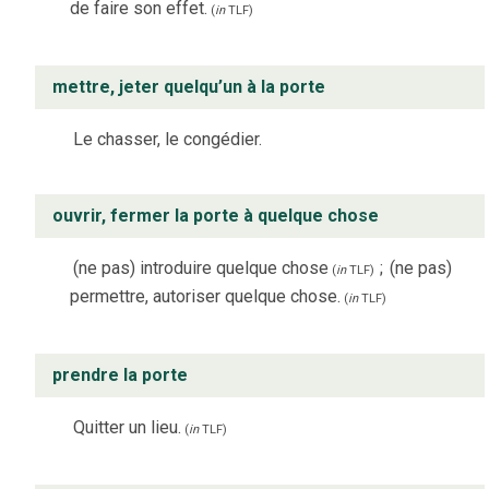
de faire son effet.
(
in
TLF
)
mettre, jeter quelqu’un à la porte
Le chasser, le congédier.
ouvrir, fermer la porte à quelque chose
(ne pas) introduire quelque chose
;
(ne pas)
(
in
TLF
)
permettre, autoriser quelque chose.
(
in
TLF
)
prendre la porte
Quitter un lieu.
(
in
TLF
)