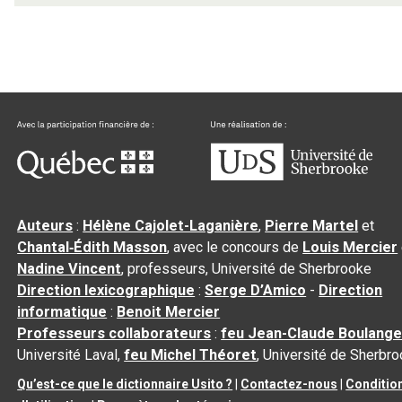
Auteurs
:
Hélène Cajolet-Laganière
,
Pierre Martel
et
Chantal‑Édith Masson
, avec le concours de
Louis Mercier
Nadine Vincent
, professeurs, Université de Sherbrooke
Direction lexicographique
:
Serge D’Amico
-
Direction
informatique
:
Benoit Mercier
Professeurs collaborateurs
:
feu Jean-Claude Boulange
Université Laval,
feu Michel Théoret
, Université de Sherbr
Qu’est-ce que le dictionnaire Usito ?
|
Contactez-nous
|
Conditio