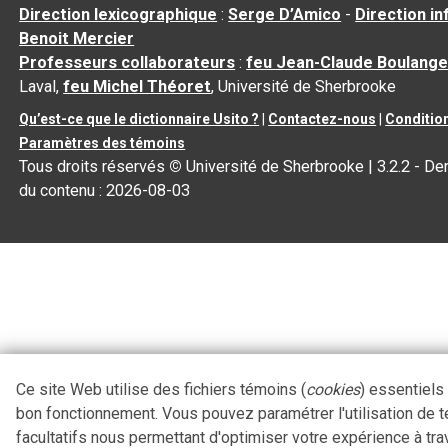
Direction lexicographique
:
Serge D’Amico
-
Direction i
Benoit Mercier
Professeurs collaborateurs
:
feu Jean-Claude Boulange
Laval,
feu Michel Théoret
, Université de Sherbrooke
Qu’est-ce que le dictionnaire Usito ?
|
Contactez-nous
|
Condition
Paramètres des témoins
Tous droits réservés
©
Université de Sherbrooke |
3.2.2
- Der
du contenu :
2026-08-03
Ce site Web utilise des fichiers témoins (
cookies
) essentiels
bon fonctionnement. Vous pouvez paramétrer l'utilisation de 
facultatifs nous permettant d'optimiser votre expérience à tra