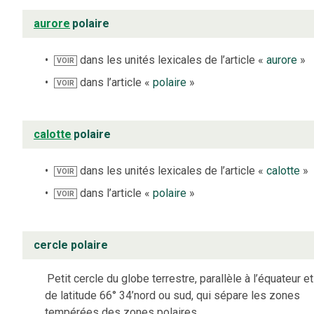
aurore
polaire
dans les unités lexicales de l’article «
aurore
»
VOIR
dans l’article «
polaire
»
VOIR
calotte
polaire
dans les unités lexicales de l’article «
calotte
»
VOIR
dans l’article «
polaire
»
VOIR
cercle polaire
Petit cercle du globe terrestre, parallèle à l’équateur et
de latitude 66° 34’nord ou sud, qui sépare les zones
tempérées des zones polaires.