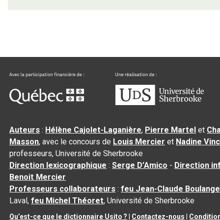
Auteurs
:
Hélène Cajolet-Laganière
,
Pierre Martel
et
Cha
Masson
, avec le concours de
Louis Mercier
et
Nadine Vin
professeurs, Université de Sherbrooke
Direction lexicographique
:
Serge D’Amico
-
Direction i
Benoit Mercier
Professeurs collaborateurs
:
feu Jean-Claude Boulange
Laval,
feu Michel Théoret
, Université de Sherbrooke
Qu’est-ce que le dictionnaire Usito ?
|
Contactez-nous
|
Conditio