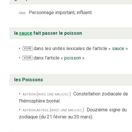
fam.
Personnage important, influent.
la
sauce
fait passer le poisson
dans les unités lexicales de l’article «
sauce
»
VOIR
dans l’article «
poisson
»
VOIR
les Poissons
astron.
(avec une majusc.)
Constellation zodiacale de
l’hémisphère boréal.
astron.
astrol.
(avec une majusc.)
Douzième signe du
zodiaque (du 21 février au 20 mars).