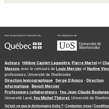
Auteurs
:
Hélène Cajolet-Laganière
,
Pierre Martel
et
Cha
Masson
, avec le concours de
Louis Mercier
et
Nadine Vin
professeurs, Université de Sherbrooke
Direction lexicographique
:
Serge D’Amico
-
Direction
informatique
:
Benoit Mercier
Professeurs collaborateurs
:
feu Jean-Claude Boulange
Université Laval,
feu Michel Théoret
, Université de Sherbr
Qu’est-ce que le dictionnaire Usito ?
|
Contactez-nous
|
Conditio