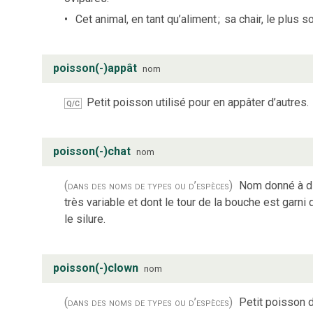
Cet animal, en tant qu’aliment
;
sa chair, le plus 
poisson(-)appât
nom
Petit poisson utilisé pour en appâter d’autres.
Q/C
poisson(-)chat
nom
(dans des noms de types ou d’espèces)
Nom donné à di
très variable et dont le tour de la bouche est garni 
le silure.
poisson(-)clown
nom
(dans des noms de types ou d’espèces)
Petit poisson 