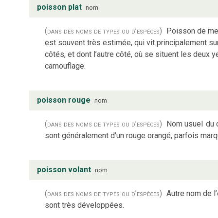
poisson plat
nom
(dans des noms de types ou d’espèces)
Poisson de mer 
est souvent très estimée, qui vit principalement s
côtés, et dont l’autre côté, où se situent les deux 
camouflage.
poisson rouge
nom
(dans des noms de types ou d’espèces)
Nom usuel
du 
sont généralement d’un rouge orangé, parfois marqu
poisson volant
nom
(dans des noms de types ou d’espèces)
Autre nom de l
sont très développées.