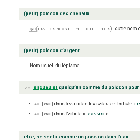
(petit) poisson des chenaux
(dans des noms de types ou d’espèces)
Autre nom d
Q/C
(petit) poisson d’argent
Nom usuel
du lépisme.
fam.
engueuler
quelqu’un comme du poisson pour
fam.
dans les unités lexicales de l’article «
e
VOIR
fam.
dans l’article «
poisson
»
VOIR
être, se sentir comme un poisson dans l’eau