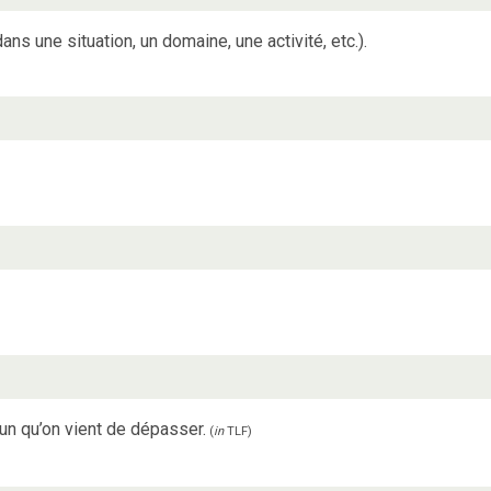
ans une situation, un domaine, une activité, etc.).
un qu’on vient de dépasser.
(
in
TLF
)