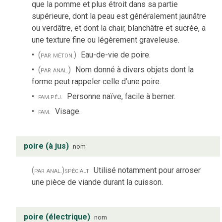
que la pomme et plus étroit dans sa partie
supérieure, dont la peau est généralement jaunâtre
ou verdâtre, et dont la chair, blanchâtre et sucrée, a
une texture fine ou légèrement graveleuse.
(par méton.)
Eau-de-vie de poire.
(par anal.)
Nom donné à divers objets dont la
forme peut rappeler celle d’une poire.
fam.
péj.
Personne naïve, facile à berner.
fam.
Visage.
poire (à jus)
nom
(par anal.)
spécialt
Utilisé notamment pour arroser
une pièce de viande durant la cuisson.
poire (électrique)
nom