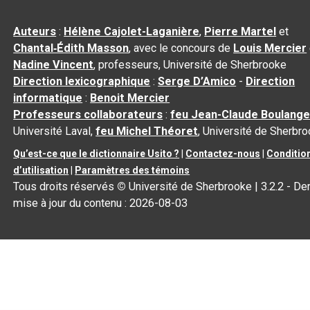
Auteurs
:
Hélène Cajolet-Laganière
,
Pierre Martel
et
Chantal‑Édith Masson
, avec le concours de
Louis Mercier
Nadine Vincent
, professeurs, Université de Sherbrooke
Direction lexicographique
:
Serge D’Amico
-
Direction
informatique
:
Benoit Mercier
Professeurs collaborateurs
:
feu Jean-Claude Boulange
Université Laval,
feu Michel Théoret
, Université de Sherbr
Qu’est-ce que le dictionnaire Usito ?
|
Contactez-nous
|
Conditio
d’utilisation
|
Paramètres des témoins
Tous droits réservés
©
Université de Sherbrooke |
3.2.2
- Der
mise à jour du contenu :
2026-08-03