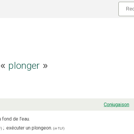
e «
plonger
»
Conjugaison
 fond de l’eau.
;
exécuter un plongeon.
F
)
(
in
TLF
)