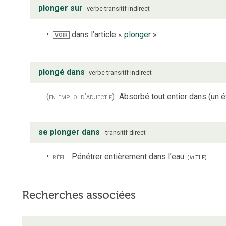
plonger sur
verbe
transitif indirect
dans l’article «
plonger
»
VOIR
plongé dans
verbe
transitif indirect
(en emploi d’adjectif)
Absorbé tout entier dans (un éta
se plonger dans
transitif direct
réfl.
Pénétrer entièrement dans l’eau.
(
in
TLF
)
Recherches associées