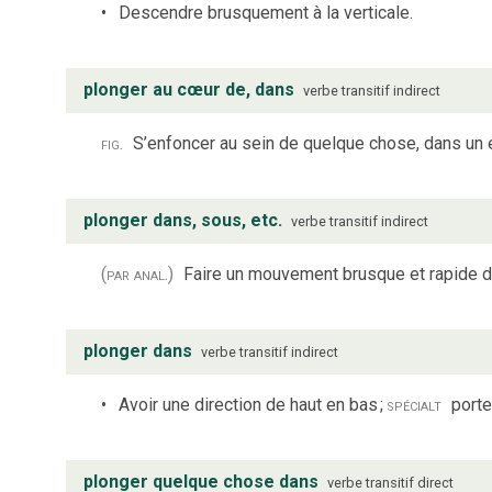
Descendre brusquement à la verticale.
plonger au cœur de, dans
verbe
transitif indirect
fig.
S’enfoncer au sein de quelque chose, dans un é
plonger dans, sous, etc.
verbe
transitif indirect
(par anal.)
Faire un mouvement brusque et rapide d
plonger dans
verbe
transitif indirect
Avoir une direction de haut en bas
;
spécialt
porte
plonger quelque chose dans
verbe
transitif direct