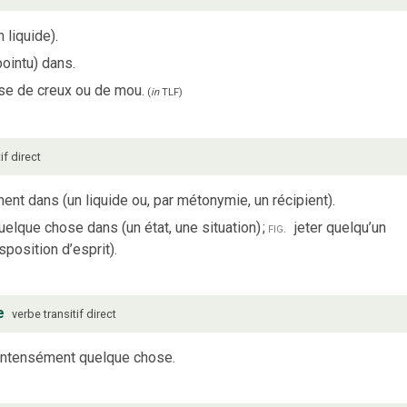
 liquide).
ointu) dans.
ose de creux ou de mou.
(
in
TLF
)
tif direct
ent dans (un liquide ou, par métonymie, un récipient).
elque chose dans (un état, une situation)
;
fig.
jeter quelqu’un
sposition d’esprit).
e
verbe
transitif direct
intensément quelque chose.