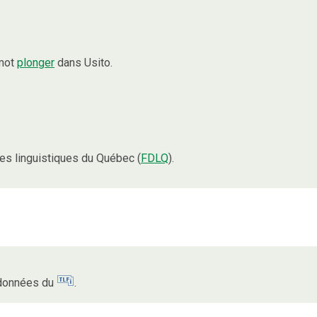
 mot
plonger
dans Usito.
s linguistiques du Québec (
FDLQ
).
s données du
.