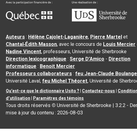
Auteurs
:
Hélène Cajolet-Laganière
,
Pierre Martel
et
Chantal‑Édith Masson
, avec le concours de
Louis Mercier
Nadine Vincent
, professeurs, Université de Sherbrooke
Direction lexicographique
:
Serge D’Amico
-
Direction
informatique
:
Benoit Mercier
Professeurs collaborateurs
:
feu Jean-Claude Boulange
Université Laval,
feu Michel Théoret
, Université de Sherbr
Qu’est-ce que le dictionnaire Usito ?
|
Contactez-nous
|
Conditio
d’utilisation
|
Paramètres des témoins
Tous droits réservés
©
Université de Sherbrooke |
3.2.2
- Der
mise à jour du contenu :
2026-08-03