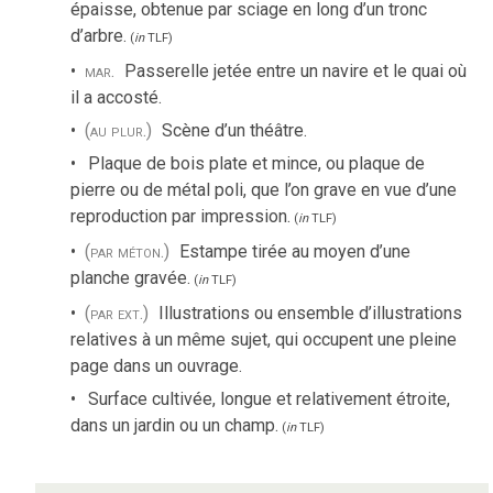
épaisse, obtenue par sciage en long d’un tronc
d’arbre.
(
in
TLF
)
mar.
Passerelle jetée entre un navire et le quai où
il a accosté.
(au plur.)
Scène d’un théâtre.
Plaque de bois plate et mince, ou plaque de
pierre ou de métal poli, que l’on grave en vue d’une
reproduction par impression.
(
in
TLF
)
(par méton.)
Estampe tirée au moyen d’une
planche gravée.
(
in
TLF
)
(par ext.)
Illustrations ou ensemble d’illustrations
relatives à un même sujet, qui occupent une pleine
page dans un ouvrage.
Surface cultivée, longue et relativement étroite,
dans un jardin ou un champ.
(
in
TLF
)