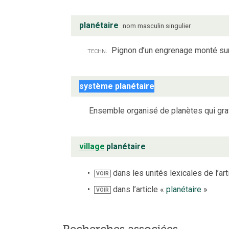
planétaire
nom
masculin
singulier
techn.
Pignon d’un engrenage monté sur
système planétaire
Ensemble organisé de planètes qui gravi
village
planétaire
dans les unités lexicales de l’art
VOIR
dans l’article «
planétaire
»
VOIR