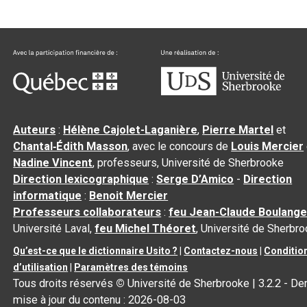
Auteurs
:
Hélène Cajolet-Laganière
,
Pierre Martel
et
Chantal‑Édith Masson
, avec le concours de
Louis Mercier
Nadine Vincent
, professeurs, Université de Sherbrooke
Direction lexicographique
:
Serge D’Amico
-
Direction
informatique
:
Benoit Mercier
Professeurs collaborateurs
:
feu Jean-Claude Boulange
Université Laval,
feu Michel Théoret
, Université de Sherbr
Qu’est-ce que le dictionnaire Usito ?
|
Contactez-nous
|
Conditio
d’utilisation
|
Paramètres des témoins
Tous droits réservés
©
Université de Sherbrooke |
3.2.2
- Der
mise à jour du contenu :
2026-08-03