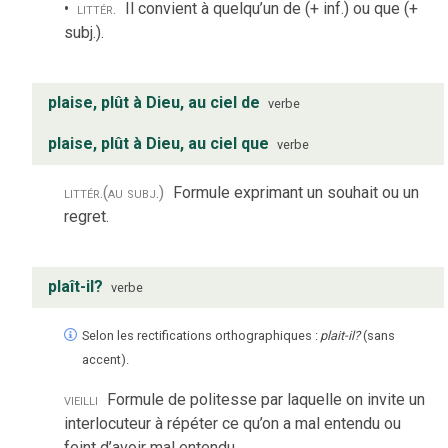
littér.
Il convient à quelqu’un de (+ inf.) ou que (+
subj.).
plaise, plût à Dieu, au ciel de
verbe
plaise, plût à Dieu, au ciel que
verbe
littér.
(au subj.)
Formule exprimant un souhait ou un
regret.
plaît-il?
verbe
Selon les rectifications orthographiques :
plait-il?
(sans
accent).
vieilli
Formule de politesse par laquelle on invite un
interlocuteur à répéter ce qu’on a mal entendu ou
feint d’avoir mal entendu.