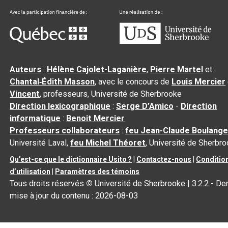
Auteurs
:
Hélène Cajolet-Laganière
,
Pierre Martel
et
Chantal‑Édith Masson
, avec le concours de
Louis Mercier
Vincent
, professeurs, Université de Sherbrooke
Direction lexicographique
:
Serge D’Amico
-
Direction
informatique
:
Benoit Mercier
Professeurs collaborateurs
:
feu Jean-Claude Boulange
Université Laval,
feu Michel Théoret
, Université de Sherbr
Qu’est-ce que le dictionnaire Usito ?
|
Contactez-nous
|
Conditio
d’utilisation
|
Paramètres des témoins
Tous droits réservés
©
Université de Sherbrooke |
3.2.2
- Der
mise à jour du contenu :
2026-08-03