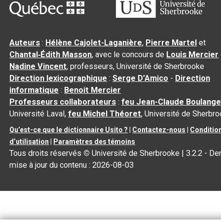
Auteurs
:
Hélène Cajolet-Laganière
,
Pierre Martel
et
Chantal‑Édith Masson
, avec le concours de
Louis Mercier
Nadine Vincent
, professeurs, Université de Sherbrooke
Direction lexicographique
:
Serge D’Amico
-
Direction
informatique
:
Benoit Mercier
Professeurs collaborateurs
:
feu Jean-Claude Boulange
Université Laval,
feu Michel Théoret
, Université de Sherbr
Qu’est-ce que le dictionnaire Usito ?
|
Contactez-nous
|
Conditio
d’utilisation
|
Paramètres des témoins
Tous droits réservés
©
Université de Sherbrooke |
3.2.2
- Der
mise à jour du contenu :
2026-08-03