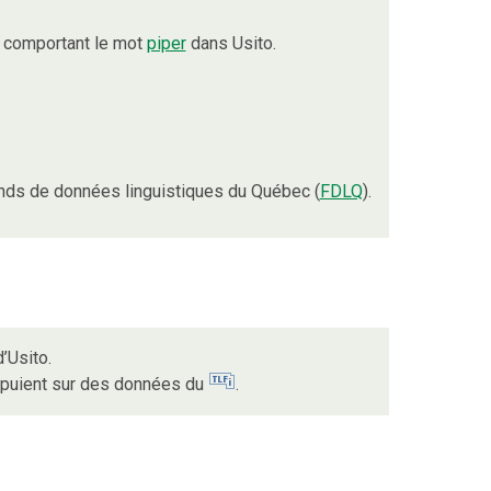
 comportant le mot
piper
dans Usito.
nds de données linguistiques du Québec (
FDLQ
).
’Usito.
appuient sur des données du
.