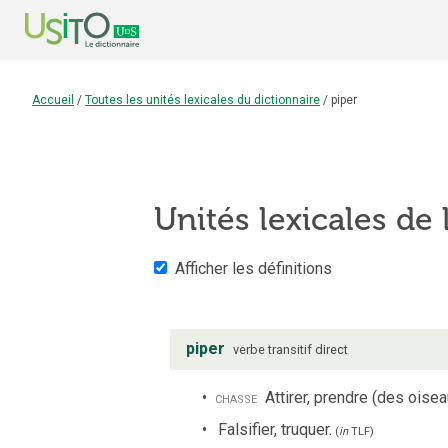
Accueil
/
Toutes les unités lexicales du dictionnaire
/
piper
Unités lexicales de l
Afficher les définitions
piper
verbe
transitif direct
chasse
Attirer, prendre (des oisea
Falsifier, truquer.
(
in
TLF
)