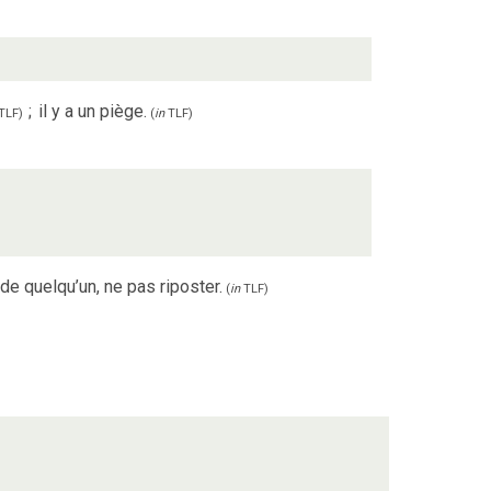
;
il y a un piège.
TLF
)
(
in
TLF
)
de quelqu’un, ne pas riposter.
(
in
TLF
)