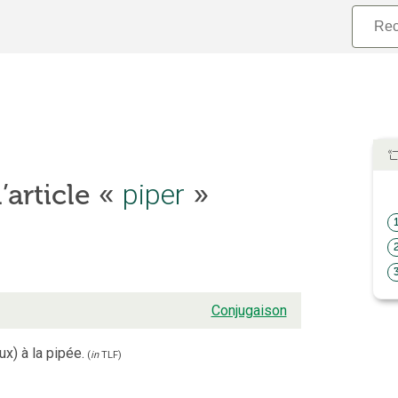
’article «
piper
»
Conjugaison
ux) à la pipée.
(
in
TLF
)