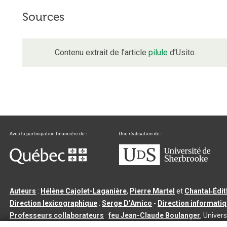
Sources
Contenu extrait de l’article
pilule
d’Usito.
Auteurs
:
Hélène Cajolet-Laganière
,
Pierre Martel
et
Chantal‑Édi
Direction lexicographique
:
Serge D’Amico
-
Direction informati
Professeurs collaborateurs
:
feu Jean-Claude Boulanger
, Univers