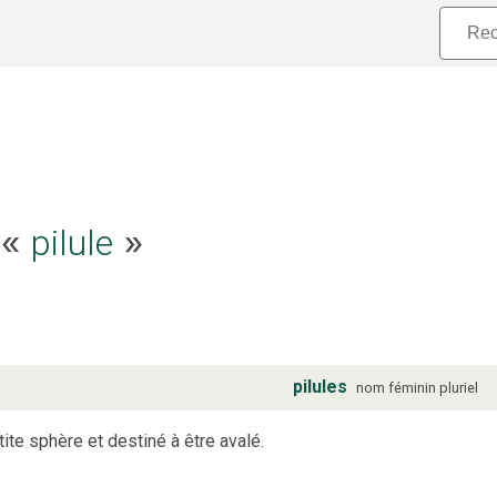
e «
pilule
»
pilules
nom
féminin
pluriel
te sphère et destiné à être avalé.