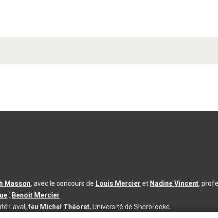
th Masson
, avec le concours de
Louis Mercier
et
Nadine Vincent
, prof
que
:
Benoit Mercier
ité Laval,
feu Michel Théoret
, Université de Sherbrooke