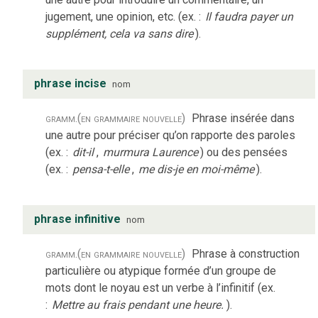
jugement, une opinion, etc. (ex. :
Il faudra payer un
supplément, cela va sans dire
).
phrase incise
nom
gramm.
(en grammaire nouvelle)
Phrase insérée dans
une autre pour préciser qu’on rapporte des paroles
(ex. :
dit-il
,
murmura Laurence
) ou des pensées
(ex. :
pensa-t-elle
,
me dis-je en moi-même
).
phrase infinitive
nom
gramm.
(en grammaire nouvelle)
Phrase à construction
particulière ou atypique formée d’un groupe de
mots dont le noyau est un verbe à l’infinitif (ex.
:
Mettre au frais pendant une heure.
).