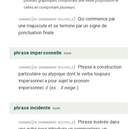
phrases graphiques comportant une seule proposition et
celles en comportant plusieurs.
gramm.
(en grammaire nouvelle)
Qui commence par
une majuscule et se termine par un signe de
ponctuation finale.
phrase impersonnelle
nom
gramm.
(en grammaire nouvelle)
Phrase à construction
particulière ou atypique dont le verbe toujours
impersonnel a pour sujet le pronom
impersonnel
il
(ex. :
Il neige.
).
phrase incidente
nom
gramm.
(en grammaire nouvelle)
Phrase insérée dans
une autre pour introduire un commentaire, un