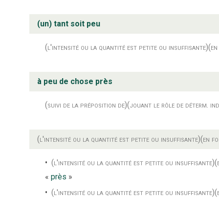
(un) tant soit peu
(l'intensité ou la quantité est petite ou insuffisante)
(en
à peu de chose près
(suivi de la préposition de)
(jouant le rôle de déterm. ind
(l'intensité ou la quantité est petite ou insuffisante)
(en f
(l'intensité ou la quantité est petite ou insuffisante)
(
«
près
»
(l'intensité ou la quantité est petite ou insuffisante)
(