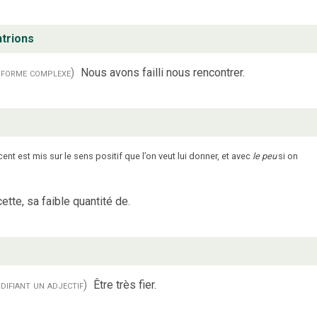
ntrions
 forme complexe)
Nous avons failli nous rencontrer.
cent est mis sur le sens positif que l’on veut lui donner, et avec
le peu
si on
cette, sa faible quantité de.
difiant un adjectif)
Être très fier.