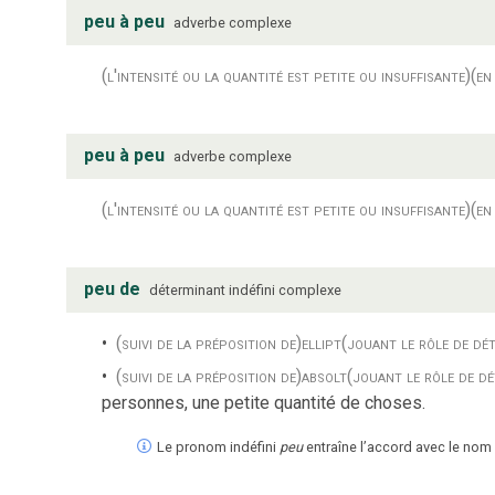
peu à peu
adverbe complexe
(l'intensité ou la quantité est petite ou insuffisante)
(en
peu à peu
adverbe complexe
(l'intensité ou la quantité est petite ou insuffisante)
(en
peu de
déterminant indéfini complexe
(suivi de la préposition de)
ellipt
(jouant le rôle de dét
(suivi de la préposition de)
absolt
(jouant le rôle de dé
personnes, une petite quantité de choses.
Le pronom indéfini
peu
entraîne l’accord avec le n