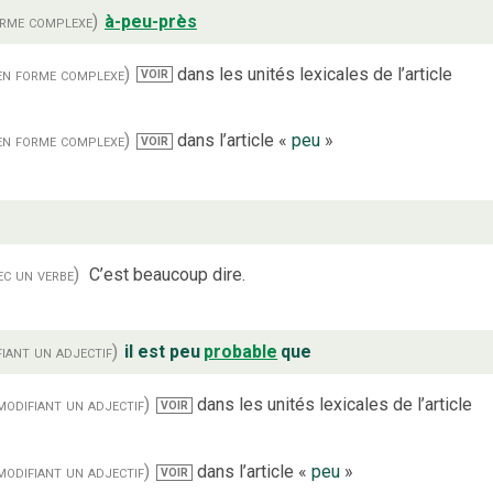
orme complexe)
à-peu-près
en forme complexe)
dans les unités lexicales de l’article
VOIR
en forme complexe)
dans l’article «
peu
»
VOIR
ec un verbe)
C’est beaucoup dire.
iant un adjectif)
il est peu
probable
que
modifiant un adjectif)
dans les unités lexicales de l’article
VOIR
modifiant un adjectif)
dans l’article «
peu
»
VOIR