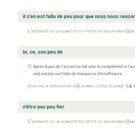
il s’en est fallu de peu pour que nous nous renco
(l'intensité ou la quantité est petite ou insuffisante)
(en
le, ce, son peu de
Après
le peu de
, l’accord se fait avec le complément si l’ac
veut insister sur l’idée de manque ou d’insuffisance.
(suivi de la préposition de)
(jouant le rôle de nom)
La, 
n’être pas peu fier
(l'intensité ou la quantité est petite ou insuffisante)
(mo