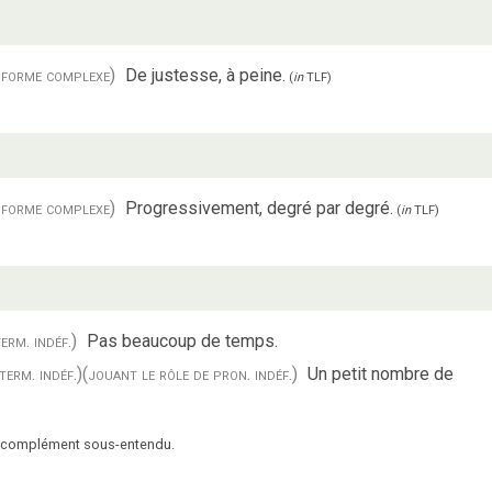
 forme complexe)
De justesse, à peine.
(
in
TLF
)
 forme complexe)
Progressivement, degré par degré.
(
in
TLF
)
erm. indéf.)
Pas beaucoup de temps.
term. indéf.)
(jouant le rôle de pron. indéf.)
Un petit nombre de
om complément sous-entendu.