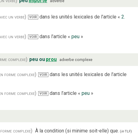
un verbe)
peu
importe
adverbe
avec un verbe)
dans les unités lexicales de l’article «
2.
VOIR
avec un verbe)
dans l’article «
peu
»
VOIR
orme complexe)
peu ou
prou
adverbe complexe
en forme complexe)
dans les unités lexicales de l’article
VOIR
en forme complexe)
dans l’article «
peu
»
VOIR
 forme complexe)
À la condition (si minime soit-elle) que.
(
in
TLF
)