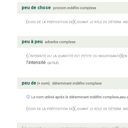
peu de chose
pronom indéfini complexe
(suivi de la préposition de)
(jouant le rôle de déterm. ind
peu à peu
adverbe complexe
(l'intensité ou la quantité est petite ou insuffisante)
(en
l’intensité.
(
in
TLF
)
peu de
+ nom
déterminant indéfini complexe
Le nom utilisé après le déterminant indéfini complexe
peu 
(suivi de la préposition de)
(jouant le rôle de déterm. ind