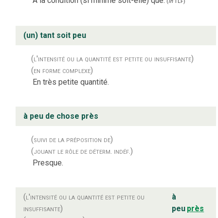
À la condition (si minime soit-elle) que.
(
in
TLF
)
(un) tant soit peu
(l'intensité ou la quantité est petite ou insuffisante)
(en forme complexe)
En très petite quantité.
à peu de chose près
(suivi de la préposition de)
(jouant le rôle de déterm. indéf.)
Presque.
(l'intensité ou la quantité est petite ou
à
insuffisante)
peu
près