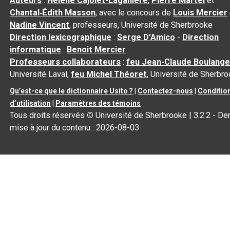
Auteurs
:
Hélène Cajolet-Laganière
,
Pierre Martel
et
Chantal‑Édith Masson
, avec le concours de
Louis Mercier
Nadine Vincent
, professeurs, Université de Sherbrooke
Direction lexicographique
:
Serge D’Amico
-
Direction
informatique
:
Benoit Mercier
Professeurs collaborateurs
:
feu Jean-Claude Boulange
Université Laval,
feu Michel Théoret
, Université de Sherbr
Qu’est-ce que le dictionnaire Usito ?
|
Contactez-nous
|
Conditio
d’utilisation
|
Paramètres des témoins
Tous droits réservés
©
Université de Sherbrooke |
3.2.2
- Der
mise à jour du contenu :
2026-08-03