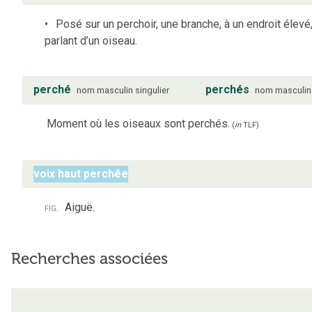
Posé sur un perchoir, une branche, à un endroit élevé
parlant d’un oiseau.
perché
perchés
nom
masculin
singulier
nom
masculin
Moment où les oiseaux sont perchés.
(
in
TLF
)
voix haut perchée
fig.
Aiguë.
Recherches associées