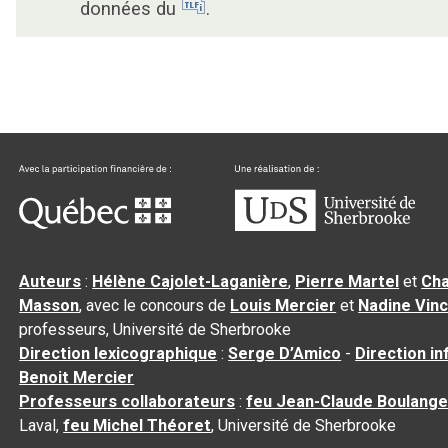
données du
.
Auteurs
:
Hélène Cajolet-Laganière
,
Pierre Martel
et
Cha
Masson
, avec le concours de
Louis Mercier
et
Nadine Vin
professeurs, Université de Sherbrooke
Direction lexicographique
:
Serge D’Amico
-
Direction i
Benoit Mercier
Professeurs collaborateurs
:
feu Jean-Claude Boulange
Laval,
feu Michel Théoret
, Université de Sherbrooke