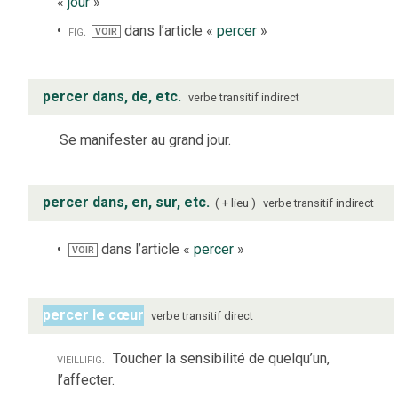
«
jour
»
fig.
dans l’article «
percer
»
VOIR
percer dans, de, etc.
verbe
transitif indirect
Se manifester au grand jour.
percer dans, en, sur, etc.
+ lieu
verbe
transitif indirect
dans l’article «
percer
»
VOIR
percer le cœur
verbe
transitif direct
vieilli
fig.
Toucher la sensibilité de quelqu’un,
l’affecter.