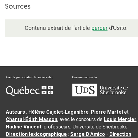
Sources
Contenu extrait de l’article
percer
d’Usito.
Auteurs
:
Hélène Cajolet-Laganière
,
Pierre Martel
et
Chantal‑Édith Masson
, avec le concours de
Louis Mercier
Nadine Vincent
, professeurs, Université de Sherbrooke
Direction lexicographique
:
Serge D’Amico
-
Direction