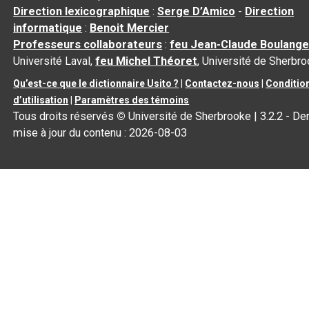
Direction lexicographique
:
Serge D’Amico
-
Direction
informatique
:
Benoit Mercier
Professeurs collaborateurs
:
feu Jean-Claude Boulange
Université Laval,
feu Michel Théoret
, Université de Sherbr
Qu’est-ce que le dictionnaire Usito ?
|
Contactez-nous
|
Conditio
d’utilisation
|
Paramètres des témoins
Tous droits réservés
©
Université de Sherbrooke |
3.2.2
- Der
mise à jour du contenu :
2026-08-03