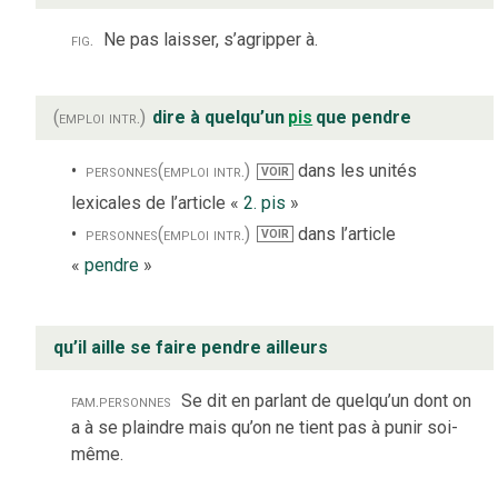
fig.
Ne pas laisser, s’agripper à.
(emploi intr.)
dire à quelqu’un
pis
que pendre
personnes
(emploi intr.)
dans les unités
VOIR
lexicales de l’article «
2. pis
»
personnes
(emploi intr.)
dans l’article
VOIR
«
pendre
»
qu’il aille se faire pendre ailleurs
fam.
personnes
Se dit en parlant de quelqu’un dont on
a à se plaindre mais qu’on ne tient pas à punir soi-
même.