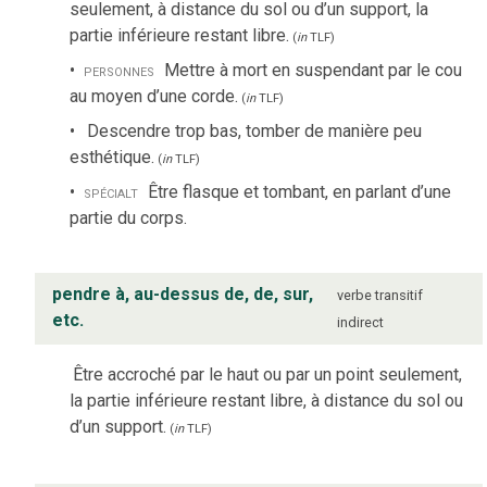
seulement, à distance du sol ou d’un support, la
partie inférieure restant libre.
(
in
TLF
)
personnes
Mettre à mort en suspendant par le cou
au moyen d’une corde.
(
in
TLF
)
Descendre trop bas, tomber de manière peu
esthétique.
(
in
TLF
)
spécialt
Être flasque et tombant, en parlant d’une
partie du corps.
pendre à, au-dessus de, de, sur,
verbe
transitif
etc.
indirect
Être accroché par le haut ou par un point seulement,
la partie inférieure restant libre, à distance du sol ou
d’un support.
(
in
TLF
)