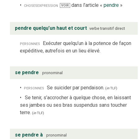
choses
expression
dans l’article «
pendre
»
VOIR
pendre quelqu’un haut et court
verbe
transitif direct
personnes
Exécuter quelqu’un à la potence de façon
expéditive, autrefois en un lieu élevé.
se pendre
pronominal
personnes
Se suicider par pendaison.
(
in
TLF
)
Se tenir, s’accrocher à quelque chose, en laissant
ses jambes ou ses bras suspendus sans toucher
terre.
(
in
TLF
)
se pendre à
pronominal