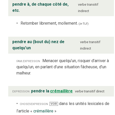
pendre à, de chaque côté de,
verbe
transitif
etc.
indirect
Retomber librement, mollement.
(
in
TLF
)
pendre au (bout du) nez de
verbe
transitif
quelqu’un
indirect
fam.
expression
Menacer quelqu’un, risquer d’arriver à
quelqu’un, en parlant d’une situation fâcheuse, d’un
malheur.
expression
pendre la
crémaillère
verbe
transitif direct
choses
expression
dans les unités lexicales de
VOIR
l’article «
crémaillère
»