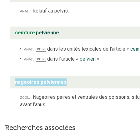
anat.
Relatif au pelvis.
ceinture
pelvienne
anat.
dans les unités lexicales de l’article «
cein
VOIR
anat.
dans l’article «
pelvien
»
VOIR
nageoires pelviennes
zool.
Nageoires paires et ventrales des poissons, sit
avant l’anus.
Recherches associées