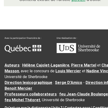
Auteurs
:
Hélène Cajolet-Laganière
,
Pierre Martel
et
Cha
Masson
, avec le concours de
Louis Mercier
et
Nadine Vin
Université de Sherbrooke
Direction lexicographique
:
Serge D’Amico
-
Direction i
Benoit Mercier
Professeurs collaborateurs
:
feu Jean-Claude Boulange
feu Michel Théoret
, Université de Sherbrooke
Qu’est-ce que le dictionnaire Usito ?
|
Contactez-nous
|
Condition