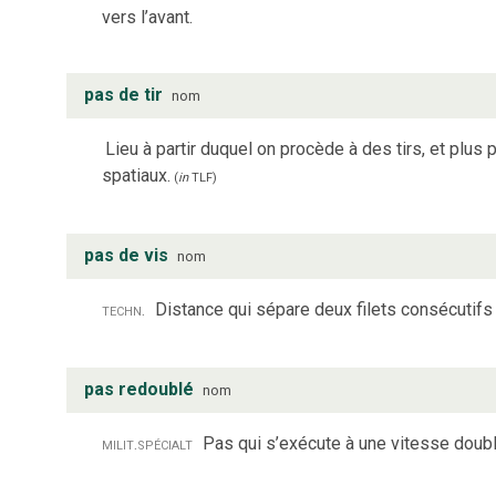
vers l’avant.
pas de tir
nom
Lieu à partir duquel on procède à des tirs, et plu
spatiaux.
(
in
TLF
)
pas de vis
nom
techn.
Distance qui sépare deux filets consécutifs 
pas redoublé
nom
milit.
spécialt
Pas qui s’exécute à une vitesse doub