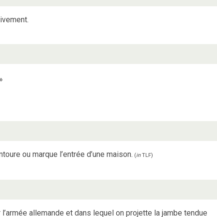
ivement.
»
entoure ou marque l’entrée d’une maison.
(
in
TLF
)
l’armée allemande et dans lequel on projette la jambe tendue