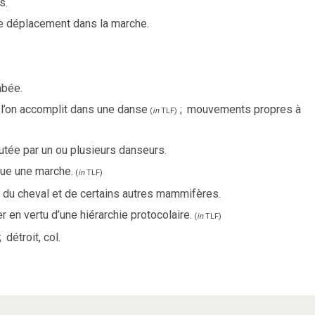
s.
e déplacement dans la marche.
mbée.
’on accomplit dans une danse
;
mouvements propres à
(
in
TLF
)
tée par un ou plusieurs danseurs.
ctue une marche.
(
in
TLF
)
es du cheval et de certains autres mammifères.
er en vertu d’une hiérarchie protocolaire.
(
in
TLF
)
;
détroit, col.