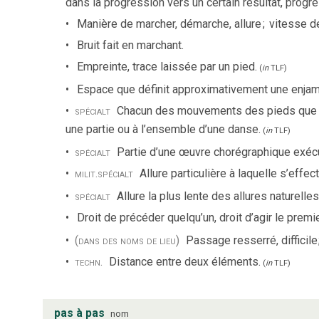
dans la progression vers un certain résultat, progrè
Manière de marcher, démarche, allure
;
vitesse d
Bruit fait en marchant.
Empreinte, trace laissée par un pied.
(
in
TLF
)
Espace que définit approximativement une enja
spécialt
Chacun des mouvements des pieds que l
une partie ou à l’ensemble d’une danse.
(
in
TLF
)
spécialt
Partie d’une œuvre chorégraphique exécu
milit.
spécialt
Allure particulière à laquelle s’effe
spécialt
Allure la plus lente des allures naturell
Droit de précéder quelqu’un, droit d’agir le premi
(dans des noms de lieu)
Passage resserré, difficile
techn.
Distance entre deux éléments.
(
in
TLF
)
pas à pas
nom