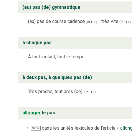
(au) pas (de) gymnastique
(au) pas de course cadencé
;
très vite
(
in
TLF
)
(
in
TLF
)
à chaque pas
À tout instant, tout le temps.
à deux pas, à quelques pas (de)
Très proche, tout près (de).
(
in
TLF
)
allonger
le pas
dans les unités lexicales de l’article «
allon
VOIR