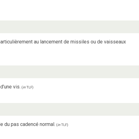
s particulièrement au lancement de missiles ou de vaisseaux
d’une vis.
(
in
TLF
)
le du pas cadencé normal.
(
in
TLF
)