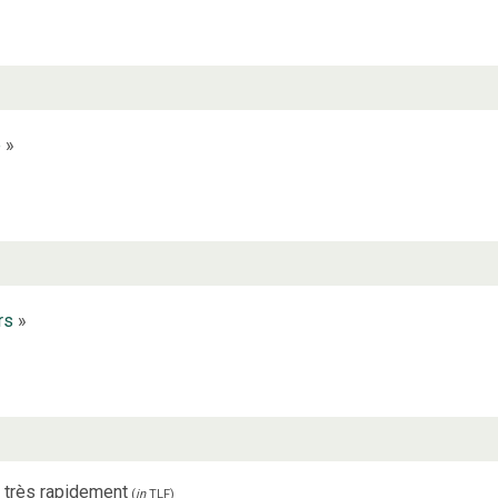
e
»
rs
»
très rapidement
(
in
TLF
)