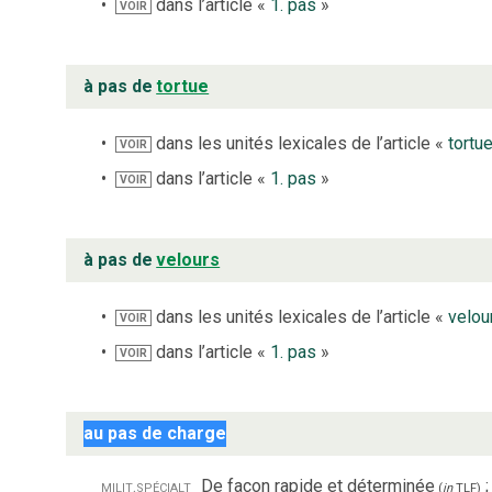
dans l’article «
1. pas
»
VOIR
à pas de
tortue
dans les unités lexicales de l’article «
tortu
VOIR
dans l’article «
1. pas
»
VOIR
à pas de
velours
dans les unités lexicales de l’article «
velou
VOIR
dans l’article «
1. pas
»
VOIR
au pas de charge
milit.
spécialt
De façon rapide et déterminée
;
(
in
TLF
)