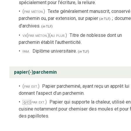
spécialement pour l’écriture, la reliure.
(par méton.)
Texte généralement manuscrit, conservé
parchemin ou, par extension, sur papier
;
docume
(
in
TLF
)
d’archives.
(
in
TLF
)
vx
(par méton.)
(au plur.)
Titre de noblesse dont un
parchemin établit l’authenticité.
fam.
Diplôme universitaire.
(
in
TLF
)
papier(-)parchemin
(par ext.)
Papier parcheminé, ayant reçu un apprêt lui
donnant l’aspect d’un parchemin.
(par ext.)
Papier qui supporte la chaleur, utilisé en
Q/C
cuisine notamment pour chemiser des moules et pour f
des papillotes.