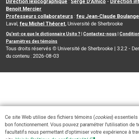
Direction lexicographique
:
Serge D’Amico
-
Direction i
Benoit Mercier
Professeurs collaborateurs
:
feu Jean-Claude Boulange
Laval,
feu Michel Théoret
, Université de Sherbrooke
Qu’est-ce que le dictionnaire Usito ?
|
Contactez-nous
|
Condition
Paramètres des témoins
Tous droits réservés
©
Université de Sherbrooke |
3.2.2
- Der
du contenu :
2026-08-03
Ce site Web utilise des fichiers témoins (
cookies
) essentiels
bon fonctionnement. Vous pouvez paramétrer l'utilisation de 
facultatifs nous permettant d'optimiser votre expérience à tra