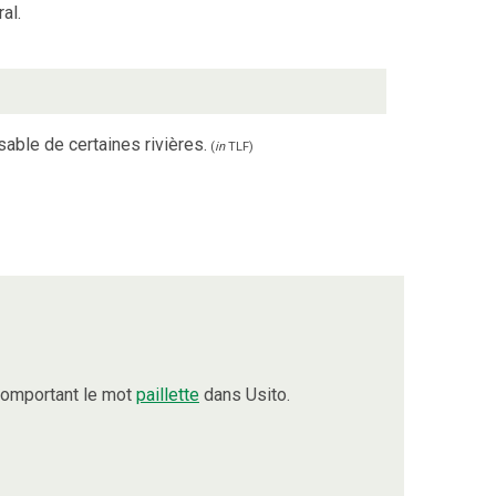
al.
 sable de certaines rivières.
(
in
TLF
)
comportant le mot
paillette
dans Usito.