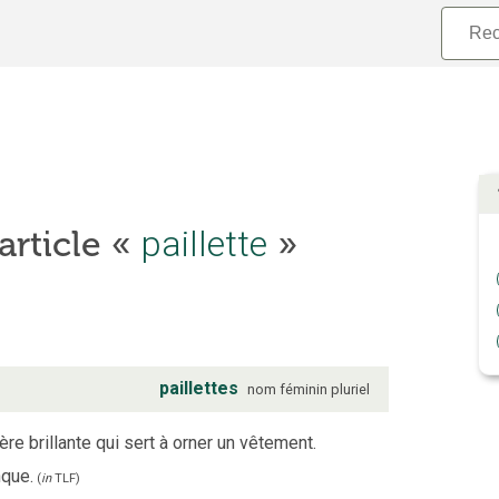
’article «
paillette
»
paillettes
nom
féminin
pluriel
re brillante qui sert à orner un vêtement.
nque.
(
in
TLF
)