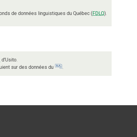
onds de données linguistiques du Québec (
FDLQ
).
e
d’Usito.
puient sur des données du
.